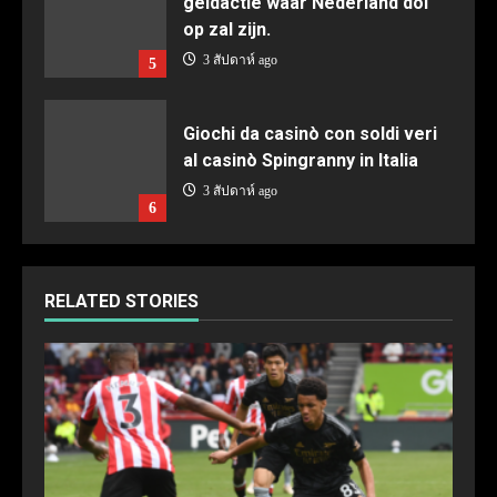
geldactie waar Nederland dol
op zal zijn.
3 สัปดาห์ ago
5
Giochi da casinò con soldi veri
al casinò Spingranny in Italia
3 สัปดาห์ ago
6
RELATED STORIES