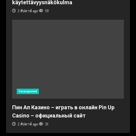
käytettävyysnäkökulma
2 สัปดาห์ ago
19
Uncategorized
Пин Ап Казино – играть в онлайн Pin Up
Casino – официальный сайт
2 สัปดาห์ ago
31