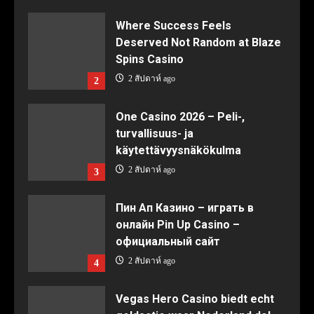
Where Success Feels
Deserved Not Random at Blaze
Spins Casino
2 สัปดาห์ ago
2
One Casino 2026 – Peli-,
turvallisuus- ja
käytettävyysnäkökulma
2 สัปดาห์ ago
3
Пин Ап Казино – играть в
онлайн Pin Up Casino –
официальный сайт
2 สัปดาห์ ago
4
Vegas Hero Casino biedt echt