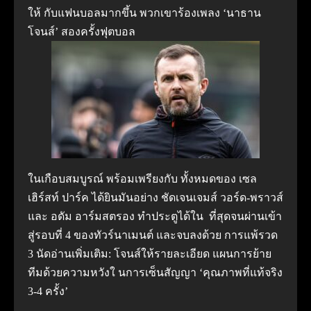
ให้ กับแฟนบอลมากขึ้น พวกเขาร้องเพลง ‘นาธาน
โจนส์’ สองครั้งฟุตบอล
ในเกือบสมบูรณ์ พร้อมเพรียงกับ ทั้งหมดของ เซล
เฮิร์สท์ ปาร์ค ได้ยินมันอย่าง ชัดเจนเจมส์ วอร์ด-พราวส์
และ อดัม อาร์มสตรอง ทําประตูได้ใน ที่สุดจนผ่านเข้า
สู่รอบที่ 4 ของทัวร์นาเมนต์ และจบลงด้วย การแพ้รวด
3 นัดอ่านเพิ่มเติม: โจนส์ให้รายละเอียด แผนการย้าย
ทีมด้วยความหวังใ นการเซ็นสัญญา ‘คุณภาพที่แท้จริง
3-4 ครั้ง’