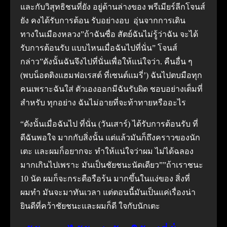
และกับวิสุทธิชนที่ยัง อยู่ด้านล่างของ พรีเมียร์ลีกโจนส์
ยัง คงได้รับการต้อน รับอย่างอบ อุ่นจากการเดิน
ทางในเมืองหลวง”ถ้าฉันซื่อ สัตย์ฉันไม่รู้ว่าฉัน จะได้
รับการต้อนรับ แบบไหนเมื่อฉันไปที่นั่น” โจนส์
กล่าว”ดังนั้นฉันจึงไปที่นั่นเพื่อให้แน่ใจว่า. คืนอื่น ๆ
(พบน็อตติงแฮมฟอเรสต์ ที่เซนต์แมรี่’) ฉันไปตบมือทุก
คนเพราะฉันใส่ ตัวเองออกมีฉันรับผิด ชอบอย่างเต็มที่
สําหรับ ทุกอย่าง ฉันไม่อายที่จะท้าทายหรืออะไร
“ดังนั้นเมื่อฉันไป ที่นั่น (วันเสาร์) ได้รับการต้อนรับ ที่
ดีฉันพอใจ มากกับสิ่งนั้น แต่แล้วมันก็ถึงคราวของนัก
เตะ และผมก็อยากจะ ทําให้แน่ใจว่าผม ไม่ได้ฉลอง
มากเกินไปเพราะ มันเป็นชัยชนะนัดเดียว””ถ้าเราชนะ
10 นัด ผมก็จะกระตือรือร้น มากขึ้นในแง่ของ สิ่งที่
ผมทํา มันจะมาทันเวลา แต่ตอนนี้มันเป็นแค่เรื่องน่า
ยินดีที่คว้าชัยชนะและผมก็ดี ใจกับนักเตะ