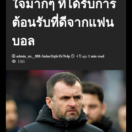
ใจมากๆ ที่ได้รับการ
ต้อนรับที่ดีจากแฟน
บอล
admin_xn__888-3mlae1fq6c1b7b4p
4 ปี ago
1 min read
1565