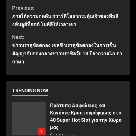
Continue
Previous:
ภายใต้ความกดดัน กวาร์ดิโอลากระตุ้นเจ้าของทีมสิ
Reading
งห์บลูส์ท็อดด์ โบห์ลีให้เวลาเขา
Next:
ข่าวบรรลุข้อตกลง เชลซี บรรลุข้อตกลงในการเซ็น
สัญญากับกองกลางชาวบราซิลวัย 18 ปีจากวาสโก ดา
กามา
TRENDING NOW
Πρότυπα Ασφαλείας και
Κανόνες Κρυπτογράφησης στο
40 Super Hot Slot για την Χώρα
μας
1
1 สัปดาห์ ago