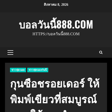
Skip
สิงหาคม 8, 2026
to
content
บอลวันนี้888.COM
HTTPS://บอลวันนี้888.COM
Primary
Menu
ข่าวฟุตบอล
ข่าวฟุตบอลวันนี้
กุนซือชรอยเดอร์ ให้
พิมพ์เขียวที่สมบูรณ์