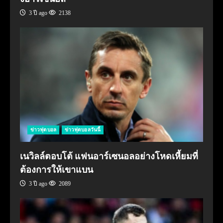
3 ปี ago
2138
ข่าวฟุตบอล
ข่าวฟุตบอลวันนี้
เนวิลล์ตอบโต้ แฟนอาร์เซนอลอย่างโหดเหี้ยมที่
ต้องการให้เขาแบน
3 ปี ago
2089