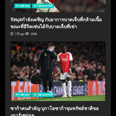
ข่าวฟุตบอล
ข่าวฟุตบอลวันนี้
รัสมุสกำลังเผชิญ กับอาการบาดเจ็บที่กล้ามเนื้อ
ขณะที่อีริคเซ่นได้รับบาดเจ็บที่เข่า
3 ปี ago
2048
ข่าวฟุตบอล
ข่าวฟุตบอลวันนี้
ซาก้าคนสำคัญ บุกาโยซาก้าขุมทรัพย์ชาติขอ
งอาร์เซน่อล