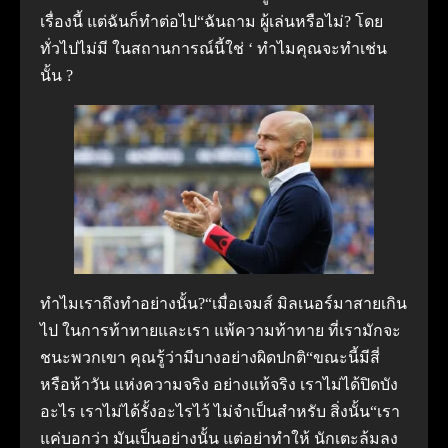
เรื่องนี้ แต่ฉันก็ทำต่อไป“ฉันถาม ผู้เล่นหรือไม่? โดย
ทั่วไปไม่มี ในสถานการณ์นี้ใช่ ‘ ทำไมคุณจะทำเช่น
นั้น ?
ทำไมเราถึงทำอย่างนั้น?“เมื่อเจมส์ มิลเนอร์มาสายเกิน
ไป ในการท้าทายและเรา แพ้ความท้าทาย ที่เรามักจะ
ชนะพวกเขา คุณรู้ว่ามีบางอย่างผิดปกติ“ขณะนี้มีสี่
หรือห้าวัน แห่งความจริง อย่างแท้จริง เราไม่ได้ปิดบัง
อะไร เราไม่ได้รั้งอะไรไว้ ไม่จำเป็นสำหรับ สิ่งนั้น“เรา
แค่บอกว่า มันเป็นอย่างนั้น แต่อย่าทำให้ นักเตะล้มลง