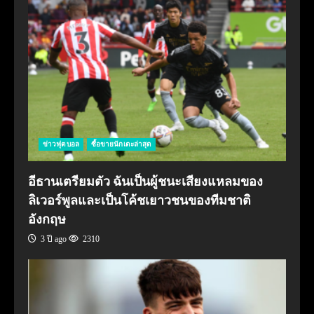
ข่าวฟุตบอล
ซื้อขายนักเตะล่าสุด
อีธานเตรียมตัว ฉันเป็นผู้ชนะเสียงแหลมของ
ลิเวอร์พูลและเป็นโค้ชเยาวชนของทีมชาติ
อังกฤษ
3 ปี ago
2310