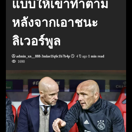
แบบให้เขาทำตาม
หลังจากเอาชนะ
ลิเวอร์พูล
admin_xn__888-3mlae1fq6c1b7b4p
4 ปี ago
1 min read
1690