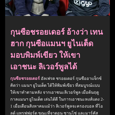
กุนซือชรอยเดอร์ อ้างว่า เทน
ฮาก กุนซือแมนฯ ยูไนเต็ด
มอบพิมพ์เขียว ให้เขา
เอาชนะ ลิเวอร์พูลได้
กุนซือชรอยเดอร์
อัลเฟรด ชรอยเดอร์ กุนซืออาแจ็กซ์
คิดว่า แมนฯ ยูไนเต็ด ได้ให้พิมพ์เขียว ที่สมบูรณ์แบบ
ให้เขาทำตามหลัง จากเอาชนะลิเวอร์พูล เมื่อต้นฤดู
กาลแมนฯ ยูไนเต็ด เล่นได้ดี ในการเอาชนะหงส์แดง 2-
1 เมื่อเดือนสิงหาคมแม้ว่า ลิเวอร์พูลจะครองบอล ที่โอ
ลด์ แทรฟฟอร์ด ขณะที่จาดอน ซานโช่ และมาร์คัส