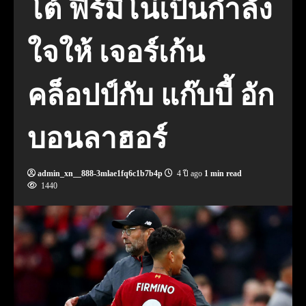
โต้ ฟีร์มีโน่เป็นกําลัง
ใจให้ เจอร์เก้น
คล็อปป์กับ แก๊บบี้ อัก
บอนลาฮอร์
admin_xn__888-3mlae1fq6c1b7b4p
4 ปี ago
1 min read
1440