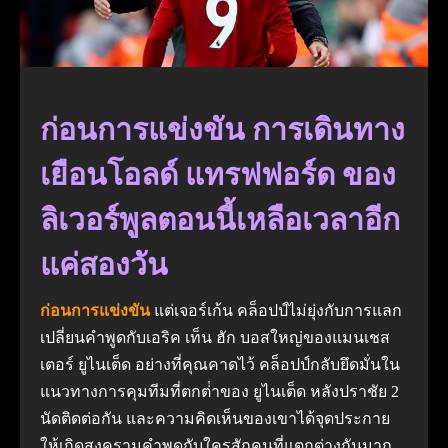
ก่อนการแข่งขัน การเดินทาง
เยือนโอลด์ แทรฟฟอร์ด ของ
ลิเวอร์พูลตอนนี้เหลือเวลาอีก
แค่สองวัน
ก่อนการแข่งขัน
แต่เจอร์เก้น คล็อปป์ไม่ยุ่งกับการแลก
เปลี่ยนคําพูดกับเอริค เท็น ฮัก บอสใหญ่ของแมนเชส
เตอร์ ยูไนเต็ด อย่างที่คุณคาดไว้ คล็อปป์กลับยึดมั่นใน
แนวทางการคุมทีมที่ตกต่ําของ ยูไนเต็ด หลังปราชัย 2
นัดติดต่อกัน และความคิดเห็นของเขาได้จุดประกาย
ให้เกิดสงครามคําพูดกับใครสักคนที่แตกต่างกันมาก