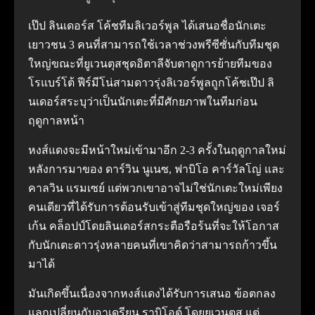
เป๊ป ลินเดอร์ส โค้ชทีมลิเวอร์พูล ได้เสนอชื่อนักเตะ
เยาวชน 3 คนที่สามารถใช้เวลาช่วงพรีซีซั่นกับทีมชุด
ใหญ่ขณะที่ยูเวนตุสชุดอิตาลีจับตาดูการย้ายทีมของ
โรแบร์โต้ ฟีร์มีโน่สามดาวรุ่งลิเวอร์พูลถูกโค้ชเป๊ป ลิ
นเดอร์สระบุว่าเป็นนักเตะที่มีศักยภาพในทีมก่อน
ฤดูกาลหน้า
หงส์แดงจะมีหน้าใหม่เข้ามาอีก 2-3 ครั้งในฤดูกาลใหม่
หลังการมาของ ดาร์วิน นูเนซ, ฟาบิโอ คาร์วัลโญ่ และ
คาลวิน แรมเซย์ แต่พวกเขาอาจไม่ใช่นักเตะใหม่เพียง
คนเดียวที่ได้รับการต้อนรับเข้าสู่ทีมชุดใหญ่ของ เจอร์
เก้น คล็อปป์โดยลินเดอร์สกระตือรือร้นที่จะให้โอกาส
กับนักเตะดาวรุ่งหลายคนที่เขาคิดว่าสามารถก้าวขึ้น
มาได้
มันเกิดขึ้นเนื่องจากหงส์แดงได้รับการเสนอ ข้อตกลง
แลกเปลี่ยนกับอาเดรียน ราบิโอต์ โดยยูเวนตุส แต่