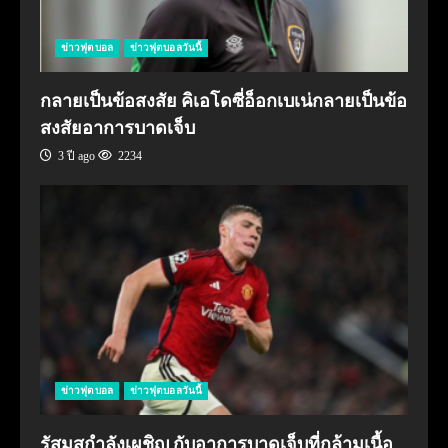
ข่าวฟุตบอล
ข่าวฟุตบอลวันนี้
กลายเป็นข้อสงสัย คิเอโดซี่อ็อกเบเน่กลายเป็นข้อ
สงสัยอาการบาดเจ็บ
3 ปี ago
2234
ข่าวฟุตบอล
ข่าวฟุตบอลวันนี้
รัสมุสกำลังเผชิญ กับอาการบาดเจ็บที่กล้ามเนื้อ