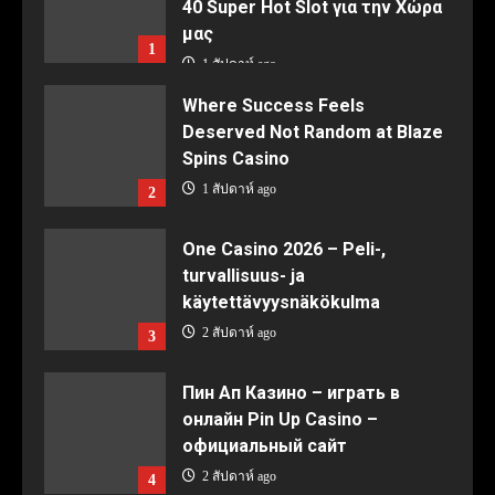
40 Super Hot Slot για την Χώρα
μας
1
1 สัปดาห์ ago
Where Success Feels
Deserved Not Random at Blaze
Spins Casino
1 สัปดาห์ ago
2
One Casino 2026 – Peli-,
turvallisuus- ja
käytettävyysnäkökulma
2 สัปดาห์ ago
3
Пин Ап Казино – играть в
онлайн Pin Up Casino –
официальный сайт
2 สัปดาห์ ago
4