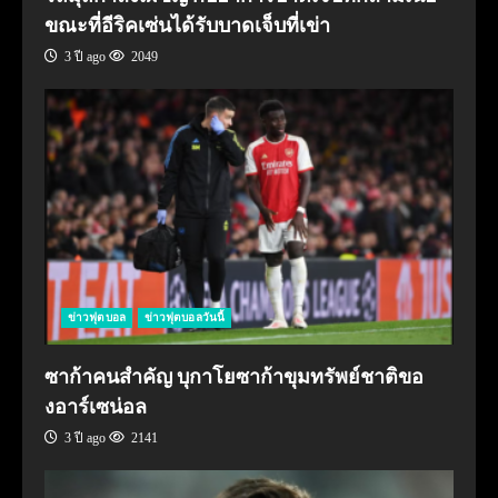
ขณะที่อีริคเซ่นได้รับบาดเจ็บที่เข่า
3 ปี ago
2049
ข่าวฟุตบอล
ข่าวฟุตบอลวันนี้
ซาก้าคนสำคัญ บุกาโยซาก้าขุมทรัพย์ชาติขอ
งอาร์เซน่อล
3 ปี ago
2141