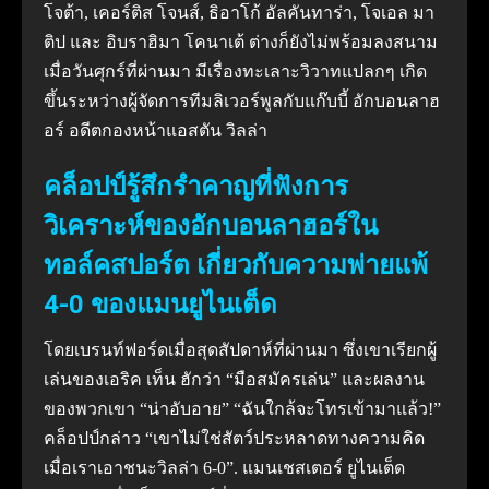
โจต้า, เคอร์ติส โจนส์, ธิอาโก้ อัลคันทาร่า, โจเอล มา
ติป และ อิบราฮิมา โคนาเต้ ต่างก็ยังไม่พร้อมลงสนาม
เมื่อวันศุกร์ที่ผ่านมา มีเรื่องทะเลาะวิวาทแปลกๆ เกิด
ขึ้นระหว่างผู้จัดการทีมลิเวอร์พูลกับแก๊บบี้ อักบอนลาฮ
อร์ อดีตกองหน้าแอสตัน วิลล่า
คล็อปป์รู้สึกรําคาญที่ฟังการ
วิเคราะห์ของอักบอนลาฮอร์ใน
ทอล์คสปอร์ต เกี่ยวกับความพ่ายแพ้
4-0 ของแมนยูไนเต็ด
โดยเบรนท์ฟอร์ดเมื่อสุดสัปดาห์ที่ผ่านมา ซึ่งเขาเรียกผู้
เล่นของเอริค เท็น ฮักว่า “มือสมัครเล่น” และผลงาน
ของพวกเขา “น่าอับอาย” “ฉันใกล้จะโทรเข้ามาแล้ว!”
คล็อปป์กล่าว “เขาไม่ใช่สัตว์ประหลาดทางความคิด
เมื่อเราเอาชนะวิลล่า 6-0”. แมนเชสเตอร์ ยูไนเต็ด