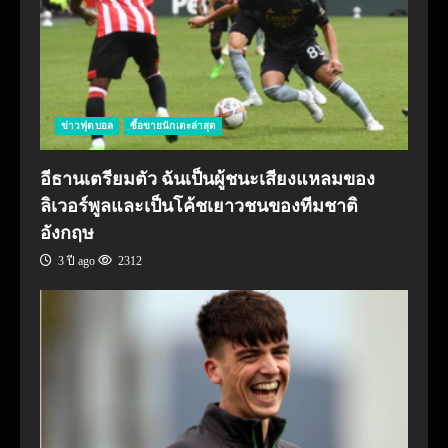
ข่าวฟุตบอล
ซื้อขายนักเตะล่าสุด
อีธานเตรียมตัว ฉันเป็นผู้ชนะเสียงแหลมของ
ลิเวอร์พูลและเป็นโค้ชเยาวชนของทีมชาติ
อังกฤษ
3 ปี ago
2312