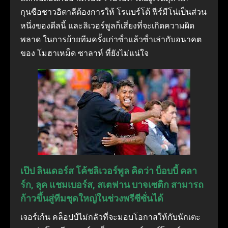
กุนซือชาวอิตาลีต้องการให้ โรแบร์โต้ ฟีร์มีโน่เป็นส่วน
หนึ่งของดีลนี้ และลิเวอร์พูลก็เสี่ยงที่จะเกิดความผิด
พลาด ในการย้ายทีมครั้งเก่าซ้ําแล้วซ้ําเล่ากับอนาคต
ของ โมฮาเหม็ด ซาลาห์ ที่ยังไม่แน่ใจ
เป๊ป ลินเดอร์ส โค้ชลิเวอร์พูล คิดว่า บ็อบบี้ คลา
ร์ก, ลุค แชมเบอร์ส, สเตฟาน บาจเซติก สามารถ
ก้าวขึ้นสู่ทีมชุดใหญ่ในช่วงพรีซีซั่นได้
เจอร์เก้น คล็อปป์ไม่กลัวที่จะมอบโอกาสให้กับนักเตะ