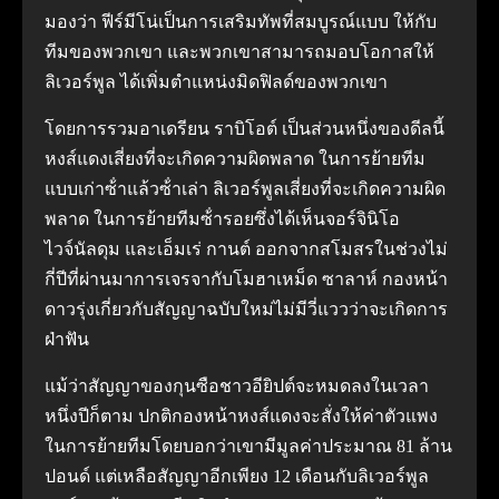
มองว่า ฟีร์มีโน่เป็นการเสริมทัพที่สมบูรณ์แบบ ให้กับ
ทีมของพวกเขา และพวกเขาสามารถมอบโอกาสให้
ลิเวอร์พูล ได้เพิ่มตําแหน่งมิดฟิลด์ของพวกเขา
โดยการรวมอาเดรียน ราบิโอต์ เป็นส่วนหนึ่งของดีลนี้
หงส์แดงเสี่ยงที่จะเกิดความผิดพลาด ในการย้ายทีม
แบบเก่าซ้ําแล้วซ้ําเล่า ลิเวอร์พูลเสี่ยงที่จะเกิดความผิด
พลาด ในการย้ายทีมซ้ํารอยซึ่งได้เห็นจอร์จินิโอ
ไวจ์นัลดุม และเอ็มเร่ กานต์ ออกจากสโมสรในช่วงไม่
กี่ปีที่ผ่านมาการเจรจากับโมฮาเหม็ด ซาลาห์ กองหน้า
ดาวรุ่งเกี่ยวกับสัญญาฉบับใหม่ไม่มีวี่แววว่าจะเกิดการ
ฝ่าฟัน
แม้ว่าสัญญาของกุนซือชาวอียิปต์จะหมดลงในเวลา
หนึ่งปีก็ตาม ปกติกองหน้าหงส์แดงจะสั่งให้ค่าตัวแพง
ในการย้ายทีมโดยบอกว่าเขามีมูลค่าประมาณ 81 ล้าน
ปอนด์ แต่เหลือสัญญาอีกเพียง 12 เดือนกับลิเวอร์พูล