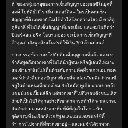
ด์ [ของกลุ่มอายุของการเซ็นสัญญาของเชลซีในยุคท็
อดด์ โบห์ลี่ย์] มี ราฮีม สเตอร์ลิง – ใครเป็นคนเซ็น
สัญญาที่ดี แต่เขายังไม่ได้ทําให้โลกสว่างไสว มี คาลิดู
คูลิบาลี่ ที่ไม่ได้เซ็นสัญญาที่ยอดเยี่ยม และผมไม่คิดว่า
ปิแอร์-เอเมอริค โอบาเมยอง จะเป็นการเซ็นสัญญาที่
ดี”คุณกําลังพูดถึงสโมสรที่ใช้เงิน 300 ล้านปอนด์
ข่าวบรรลุข้อตกลง ไปกับทีมเมื่อฤดูกาลที่แล้ว และเรา
กําลังพูดถึงพวกเขาที่ไม่ได้นําผู้ชนะหรือผู้เล่นที่เหมาะ
สมเข้ามา”ฉันไม่เห็นด้วยกับความคิดที่ว่าเกรแฮมพอต
เตอร์กําลังสืบทอดปัญหาที่เคยมีมาก่อน”ผมคิดว่าเชลซี
อยู่ในตําแหน่งที่ยอดเยี่ยม กับโธมัส ทูเคิ่ล พวกเขาคว้า
แชมป์แชมเปี้ยนส์ลีก แต่พวกเขาก็ไปถึงรอบชิงชนะเลิศ
ถ้วยที่เป็นไปได้ทุกอย่างที่เขาสามารถทําได้ พวกเขาจบ
อันดับสามตามหลังสองทีมที่ดีที่สุดในโลก – นั่น
ยุติธรรมที่จะเรียกลิเวอร์พูลและแมนเชสเตอร์ซิตี้
ว่า”การไปจากที่ที่พวกเขาอยู่ – และผมจําได้ว่าพวก