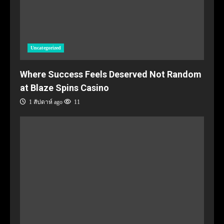
Uncategorized
Where Success Feels Deserved Not Random
at Blaze Spins Casino
1 สัปดาห์ ago
11