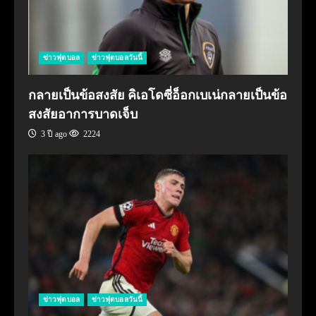
ข่าวฟุตบอล
ข่าวฟุตบอลวันนี้
กลายเป็นข้อสงสัย คิเอโดซี่อ็อกเบเน่กลายเป็นข้อ
สงสัยอาการบาดเจ็บ
3 ปี ago
2224
ข่าวฟุตบอล
ข่าวฟุตบอลวันนี้