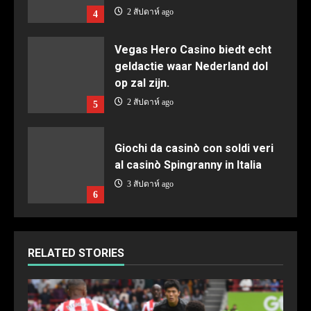
2 สัปดาห์ ago
4
Vegas Hero Casino biedt echt
geldactie waar Nederland dol
op zal zijn.
2 สัปดาห์ ago
5
Giochi da casinò con soldi veri
al casinò Spingranny in Italia
3 สัปดาห์ ago
6
RELATED STORIES