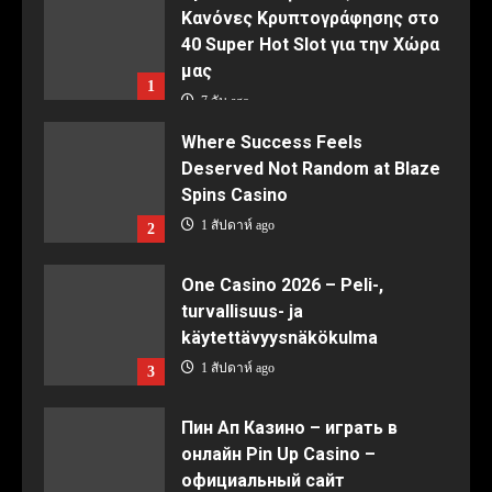
Κανόνες Κρυπτογράφησης στο
40 Super Hot Slot για την Χώρα
μας
1
7 วัน ago
Where Success Feels
Deserved Not Random at Blaze
Spins Casino
1 สัปดาห์ ago
2
One Casino 2026 – Peli-,
turvallisuus- ja
käytettävyysnäkökulma
1 สัปดาห์ ago
3
Пин Ап Казино – играть в
онлайн Pin Up Casino –
официальный сайт