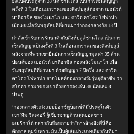
ยิงแปดประตูจาก 38 นัด ซานโตส เป็นการเซ็นสัญญา
ครั้งที่ 3 ในเดือนมกราคมของสิงห์บลูส์ต่อจาก เบอนัวต์
บาดิอาชิล ของโมนาโก และ ดาวิด ดาโตร โฟฟาน่า
เปิดเผยเมื่อวันพฤหัสบดีที่ผ่านมาว่ากองกลางวัย 18 ปี
กําลังเข้ารับการรักษาตัวกับสิงห์บลูส์ซานโตส เป็นการ
เซ็นสัญญาเป็นครั้งที่ 3 ในเดือนมกราคมของสิงห์บลูส์
หลังจากที่พวกเขายืนยันการเซ็นสัญญามูลค่า 35 ล้าน
ปอนด์ของ เบอนัวต์ บาดิอาชิล กองหลังโมนาโก เมื่อ
วันพฤหัสบดีที่ผ่านมา ด้วยสัญญา 7 ปีครึ่ง และ ดาวิด
ดาโตร โฟฟาน่า จากโมลด์กองกลางวัยรุ่นยุติอาชีพ วา
สโกดา กามาของเขาด้วยการลงเล่น 38 นัดและ 8
ประตู
‘กองกลางตัวเก่งแบบบ็อกซ์ทูบ็อกซ์ที่มีประตูในตัว
เขา’ทิม วิคเคอรี่ ผู้เชี่ยวชาญด้านฟุตบอลชาว
อเมริกาใต้ กล่าวกับสื่อสกายว่า”การอ้างอิงที่นี่คือ
ดักลาส ลุยซ์ เพราะมันเป็นผู้เล่นประเภทเดียวกันที่มา