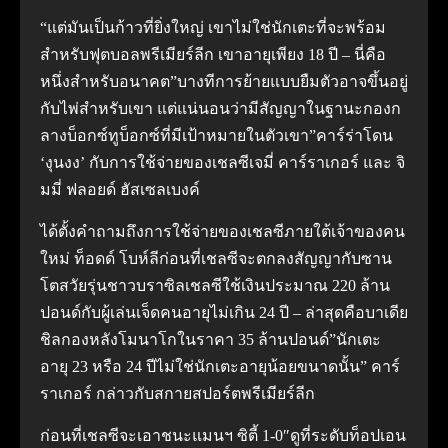
“แต่มันเป็นก้าวที่ยิ่งใหญ่ เขาไม่ใช่นักเตะที่จะพร้อม
สําหรับฟุตบอลพรีเมียร์ลีก เขาอายุเพียง 18 ปี – นี่คือ
หนึ่งสําหรับอนาคต”บางทีการย้ายแบบยืมตัวอาจขึ้นอยู่
กับไพ่สําหรับเขา แต่แน่นอนว่ามีสัญญาในฐานะกองก
ลางบ็อกซ์ทูบ็อกซ์ที่มีเป้าหมายในตัวเขา”คาร์ร่าโดน
‘งุนงง’ กับการใช้จ่ายของเชลซีเจมี่ คาร์ราเกอร์ และ จิ
มมี่ ฟลอยด์ ฮัสเซลเบงค์
ได้ตั้งคําถามถึงการใช้จ่ายของเชลซีภายใต้เจ้าของคน
ใหม่ ท็อดด์ โบห์ลีก่อนที่เชลซีจะตกลงสัญญากับซาน
โตสวัยรุ่นชาวบราซิลเชลซีใช้เงินประมาณ 220 ล้าน
ปอนด์กับผู้เล่นเจ็ดคนอายุไม่เกิน 24 ปี – ล่าสุดคือบาเดีย
ชิลกองหลังโมนาโกในราคา 35 ล้านปอนด์”นักเตะ
อายุ 23 หรือ 24 ปีไม่ใช่นักเตะอายุน้อยขนาดนั้น” คาร์
ราเกอร์ กล่าวกับสกายสปอร์ตพรีเมียร์ลีก
ก่อนที่เชลซีจะเอาชนะแมนฯ ซิตี้ 1-0″ดูที่ระดับท็อปเอน