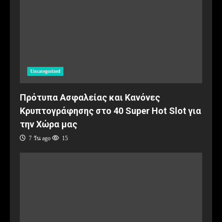
Uncategorized
Πρότυπα Ασφαλείας και Κανόνες
Κρυπτογράφησης στο 40 Super Hot Slot για
την Χώρα μας
7 วัน ago
15