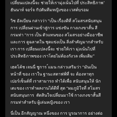
เปลี่ยนแปลงนี้จะ ช่วยให้เรามุ่งเน้นไปที่ ประสิทธิภาพ’
ฮันนาห์ จอร์จ กัปตันทีมหญิงของ เวสต์บรอม
วิช
อัลเบียน กล่าวว่า “เป็น เรื่องดีที่ สโมสรสนับสนุน
การ เปลี่ยนผ่านเข้าสู่การ แข่งขัน กางเกงขาสั้น สี
กรมท่า
“การ เป็น ตัวแทนของ สโมสรอย่างมืออาชีพ
และการ ดูฉลาดใน ชุดแข่งเป็น สิ่งสําคัญมากสําหรับ
เรา การ เปลี่ยนแปลงนี้จะ ช่วยให้เรา มุ่งเน้นไปที่
ประสิทธิภาพของ เราโดยไม่ต้องกังวล เพิ่มเติม”
เฮดโค้ช เจนนี่ ชูการ ์แมน กล่าวเสริมว่า “มันเป็น
หน้าที่ ของ เราใน ฐานะสตาฟฟ์ที่ จะ ต้องหาทุก
เปอร์เซ็นต์ที่ เราสามารถ ทําได้เพื่อ สนับสนุนให้ นัก
เตะของ เราทําผลงานได้ดีที่ สุด
“ผมภูมิใจที่ สโมสร
สนับสนุนการ
ตัดสินใจเปลี่ยนมาใช้ กางเกงขาสั้นสี
กรมท่าสําหรับ ผู้เล่นหญิงของ เรา
นี่เป็น อีกสัญญาณ
หนึ่งของ การ บูรณาการ อย่างต่อ