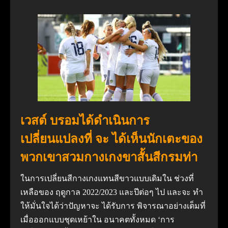
เวสต์ บรอมได้ดําเนินการ
เปลี่ยนแปลงที่ จะ ได้เห็นนักเตะของ
พวกเขาสวมกางเกงขาสั้นสีกรมท่า
ในการเปลี่ยนสีกางเกงแทนสีขาวแบบเดิมใน ช่วงที่
เหลือของ ฤดูกาล 2022/2023 และปีต่อๆ ไป และจะ ทํา
ให้มั่นใจได้ว่าปัญหาจะ ได้รับการ พิจารณาอย่างเต็มที่
เมื่อออกแบบชุดเหย้าใน อนาคตทั้งหมด
‘การ