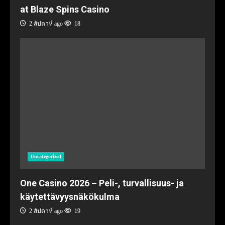
at Blaze Spins Casino
2 สัปดาห์ ago
18
Uncategorized
One Casino 2026 – Peli-, turvallisuus- ja
käytettävyysnäkökulma
2 สัปดาห์ ago
19