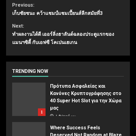
Continue
Previous:
เก็บชัยชนะ คว้าแชมป์แชมเปี้ยนส์ลีกสมัยที่3
Reading
Next:
ทำผลงานได้ดี เออร์ลิ่งฮาลันด์ฉลองประตูแรกของ
แมนฯซิตี้ กับเอฟซี โคเปนเฮเกน
TRENDING NOW
Πρότυπα Ασφαλείας και
Κανόνες Κρυπτογράφησης στο
40 Super Hot Slot για την Χώρα
μας
1
1 สัปดาห์ ago
Where Success Feels
Deserved Not Random at Blaze