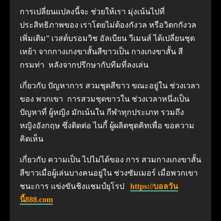
การเปลี่ยนแปลงนี้จะ ช่วยให้เรา มุ่งเน้นไปที่
ประสิทธิภาพของ เราโดยไม่ต้องกังวล หรือวิตกกังวล
เพิ่มเติม”
เวสต์บรอมวิช อัลเบียน วีเมนส์ ได้เปลี่ยนชุด
เหย้า จากกางเกงขาสั้นสีขาวเป็น กางเกงขาสั้น สี
กรมท่า
หลังจากปรึกษากับทีมที่ลงเล่น
เกี่ยวกับ ปัญหาการ สวมชุดสีขาว
ขณะอยู่ใน ช่วงเวลา
ของ พวกเขา การสวมชุดขาวใน ช่วงเวลาหนึ่งเป็น
ปัญหาที่ ผู้หญิง มักเน้นใน กีฬาทุกประเภท รวมถึง
หญิงอังกฤษ ซึ่งติดต่อ ไนกี้ ผู้ผลิตชุดคิทเพื่อ ขอความ
คิดเห็น
เกี่ยวกับ ความเป็น ไปไม่ได้ของ การ สวมกางเกงขาสั้น
สีขาวเมื่อผู้เล่นบางคนอยู่ใน ช่วงซัมเมอร์ เมื่อพวกเขา
ชนะการ แข่งขันชิงแชมป์ยุโรป
https://บอลวัน
นี้888.com