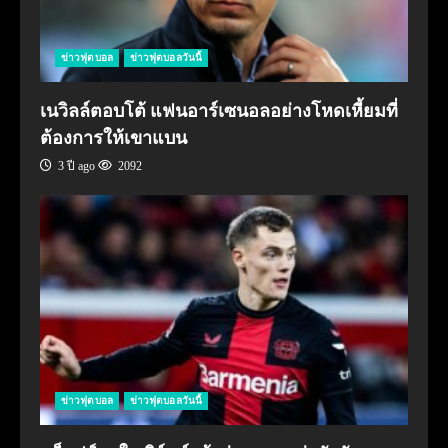
ข่าวฟุตบอล
ข่าวฟุตบอลวันนี้
เนวิลล์ตอบโต้ แฟนอาร์เซนอลอย่างโหดเหี้ยมที่
ต้องการให้เขาแบน
3 ปี ago
2092
ข่าวฟุตบอล
ข่าวฟุตบอลวันนี้