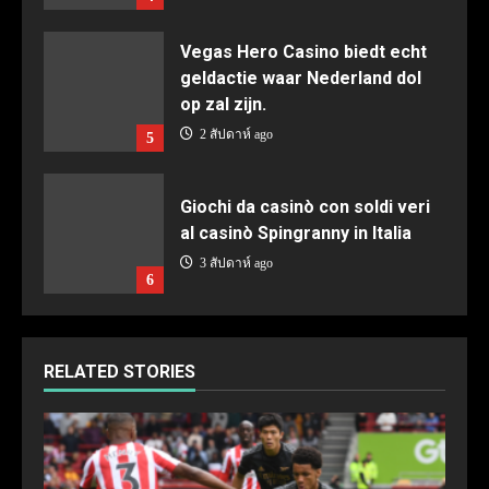
Vegas Hero Casino biedt echt
geldactie waar Nederland dol
op zal zijn.
2 สัปดาห์ ago
5
Giochi da casinò con soldi veri
al casinò Spingranny in Italia
3 สัปดาห์ ago
6
RELATED STORIES