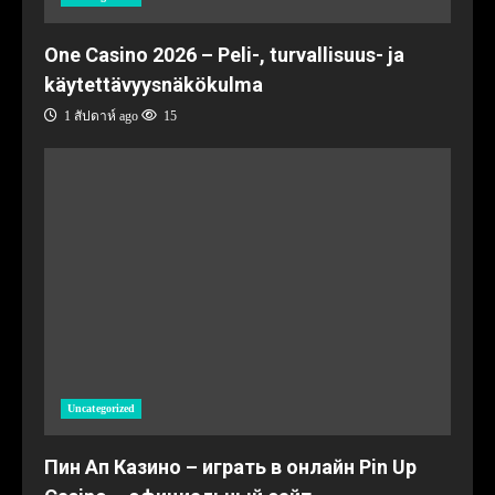
One Casino 2026 – Peli-, turvallisuus- ja
käytettävyysnäkökulma
1 สัปดาห์ ago
15
Uncategorized
Пин Ап Казино – играть в онлайн Pin Up