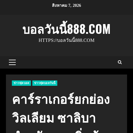
Skip
สิงหาคม 7, 2026
to
content
บอลวันนี้888.COM
HTTPS://บอลวันนี้888.COM
Primary
Menu
ข่าวฟุตบอล
ข่าวฟุตบอลวันนี้
คาร์ราเกอร์ยกย่อง
วิลเลียม ซาลิบา