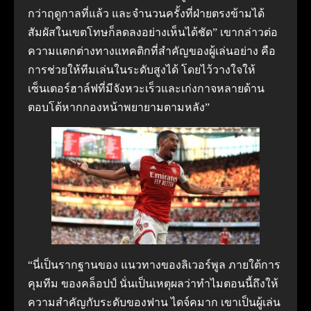
กว่าฤดูกาลที่แล้ว และจำนวนครั้งที่ฝ่ายตรงข้ามได้
สัมผัสในเขตโทษก็ลดลงอย่างเห็นได้ชัด” เขากล่าวต่อ
ความแตกต่างทางแทคติกที่สำคัญของผู้เล่นอย่าง คือ
การช่วยให้ทีมเล่นในระดับสูงได้ โดยไว้วางใจให้
เซ็นเตอร์ฮาล์ฟที่มีจังหวะเร็วและเก่งกาจหลายด้าน
ตอบโต้หากกองหน้าพยายามตามหลัง”
“นี่เป็นรากฐานของ แนวทางของลิเวอร์พูล ภายใต้การ
คุมทีม ของคล็อปป์ นั่นเป็นเหตุผลว่าทำไมตอนนี้ถึงให้
ความสำคัญกับระดับของฟาน ไดจ์คมาก เขาเป็นผู้เล่น