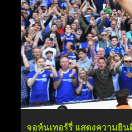
จอห์นเทอร์รี่ แสดงความยินดี