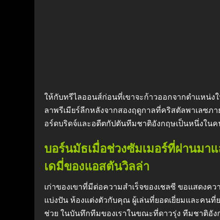
ให้กับทรีไลออนส์ก่อนที่เขาจะก้าวออกจากตําแหน่งใน
ลาพรีเมียร์ลีกหลังจากสองฤดูกาลที่คริสตัลพาเลซภายใ
อร์ดบริดจ์และอดีตกัปตันทีมชาติอังกฤษเป็นหนึ่งในคนแ
บอร์นมัธเมื่อช่วงซัมเมอร์ที่ผ่าน
เดมี่ของแอสตันวิลล่า
เก่าของเขาที่มีต่อความสําเร็จของเชลซี ขอแสดงความยิ
แบ่งปัน ห้องแต่งตัวกับคุณ ผู้เล่นที่ยอดเยี่ยมและค
ช่วย ในบันทึกทีมของเราในขณะที่ดาวรุ่ง ทีมชาติอ