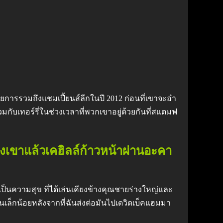
การรวมถึงแชมเปี้ยนส์ลีกในปี 2012 ก่อนที่เขาจะอํา
มกับเทอร์รี่ในช่วงเวลาที่พวกเขาอยู่ด้วยกันที่สแตมฟ
องเขาแล้วเคฮิลล์ก้าวหน้าผ่านอะคา
ันเป็นความสุข ที่ได้เล่นเคียงข้างคุณชายร่างใหญ่และ
้นเล็กน้อยหลังจากที่ฉันส่งต่อมันไปเดวิดเบ็คแฮมมา