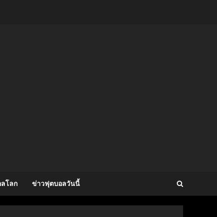
อลโลก
ข่าวฟุตบอลวันนี้