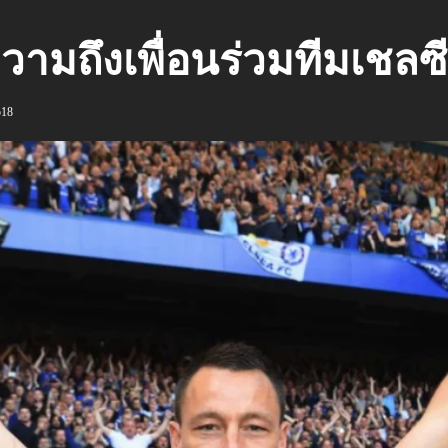
อความถึงเพื่อนร่วมทีมเชลซ
518