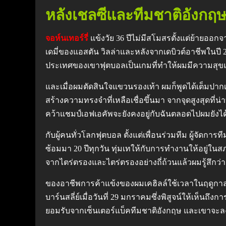
หลังเชลซีและทีมชาติอังกฤ
จอห์นเทอร์รี่
แข้งวัย 36 ปีไม่มีสโมสรตั้งแต่ย้ายออ
เดมี่ของแอสตัน วิลล่าและหลังจากเดบิวต์อาชีพในปี
ประเทศของเขาฟุตบอลเป็นเกมที่ทําให้ผมมีความสุ
และเมื่อผมตัดสินใจแขวนรองเท้า ผมก็พูดได้เต็มปากเล
สร้างความทรงจําที่เหลือเชื่อขึ้นมา จากจุดสูงสุดที
คว้าแชมป์เอฟเอคัพจะยังคงอยู่กับฉันตลอดไปผมยังได้
กับผู้คนทั่วโลกฟุตบอล ตั้งแต่เพื่อนร่วมทีม ผู้จัดกา
ซ้อมมา 20 ปีทุกวัน ทุ่มเทให้กับการทํางานให้อยู่ใน
จากไตร่ตรองและไตร่ตรองอย่างถี่ถ้วนแล้วผมรู้สึกว่าตอ
ของอาชีพการค้าแข้งของผมเคฮิลล์ใช้เวลาในฤดูกาล
บาร์นสลี่ย์เมื่อวันที่ 29 มกราคมซึ่งพิสูจน์ให้เห็นถ
ยอมรับจากเซ็นเตอร์แบ็คทีมชาติอังกฤษ และเขาจะล