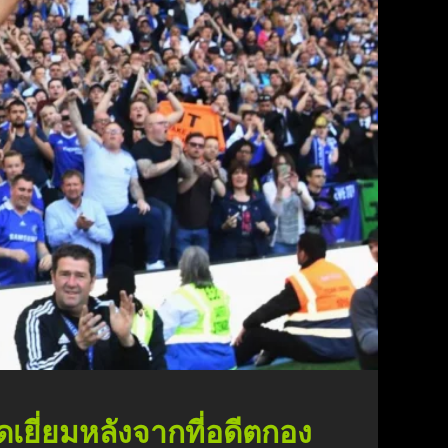
ดเยี่ยมหลังจากที่อดีตกอง