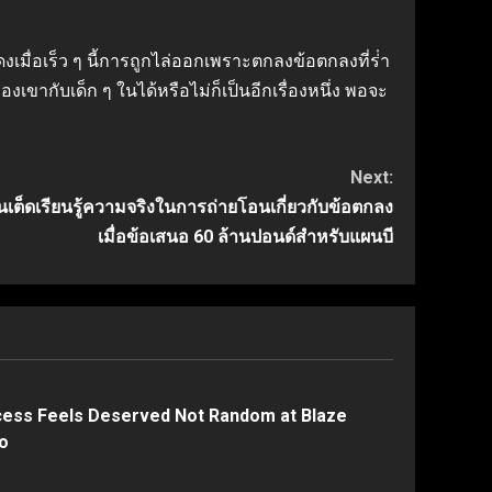
ดงเมื่อเร็ว ๆ นี้การถูกไล่ออกเพราะตกลงข้อตกลงที่ร่ํา
เขากับเด็ก ๆ ในได้หรือไม่ก็เป็นอีกเรื่องหนึ่ง พอจะ
Next:
เต็ดเรียนรู้ความจริงในการถ่ายโอนเกี่ยวกับข้อตกลง
เมื่อข้อเสนอ 60 ล้านปอนด์สำหรับแผนบี
ess Feels Deserved Not Random at Blaze
o