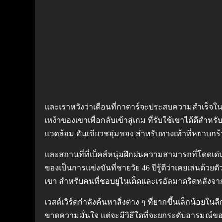
และเราหวังว่าเดือนที่กาตาร์จะประสบความสําเร็จในฟ
เหง้าของเขาเพื่อกลับเข้าสู่เกม ที่รับใช้เขาได้ดีส
แวดล้อม อันเขียวชอุ่มของ สําหรับทางเท้าที่หยา
และสถานที่ที่เบ็คส์หนุ่มฝึกฝนความสามารถที่โดดเด่นของ
ของเป็นการแข่งขันที่ชายวัย 46 ปีรู้ดีว่าเคยเล่นด้วย
เขา สําหรับคนที่ชอบยูไนเต็ดและเรอัลมาดริดหลังจากแ
เวสต์เวิร์ดกําลังค้นหาสิ่งต่าง ๆ ที่ยากขึ้นเล็กน้อ
ขาดความมั่นใจ แต่จะมีวิธีใดที่จะยกระดับอารมณ์ของห