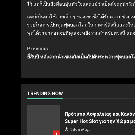
ไว้ แต่ก็เป็นสิ่งที่อบอุ่นหัวใจและแม้ว่าเบ็คส์จะด
แต่ก็เป็นค่าใช้จ่ายเล็ก ๆ ของเขาซึ่งได้รับความช่วยเห
รวยในการเป็นทูตฟุตบอลโลกในกาตาร์สิ่งนี้แสดงให้เห็น
พูดได้ว่ามาตอนจบที่คุณจะหยั่งรากสําหรับพวงนี้ แต่
Continue
Previous:
ยี่สิบปี หลังจากนําเซเนกัลเป็นกัปตันระหว่างฟุตบอลโล
Reading
TRENDING NOW
Πρότυπα Ασφαλείας και Κανό
Super Hot Slot για την Χώρα μ
1 สัปดาห์ ago
1