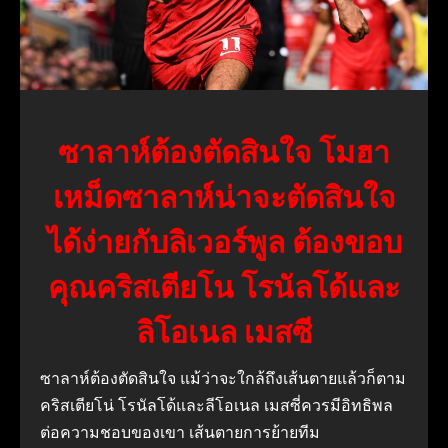
ซาลาห์ต้องตัดสินใจ โมฮา
เหม็ดซาลาห์น่าจะตัดสินใจ
ได้ง่ายกับลิเวอร์พูล ต้องขอบ
คุณคริสเตียโน โรนัลโด้และ
ลิโอเนล เมสซี
ซาลาห์ต้องตัดสินใจ แม้ว่าจะใกล้ถึงเส้นตายแล้วก็ตาม
คริสเตียโน่ โรนัลโด้และลีโอเนล เมสซี่ควรมีอิทธิพล
ต่อความชอบของเขา เส้นตายการย้ายทีม