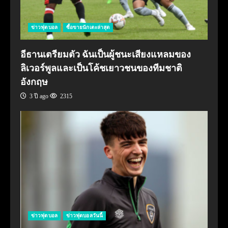
ข่าวฟุตบอล
ซื้อขายนักเตะล่าสุด
อีธานเตรียมตัว ฉันเป็นผู้ชนะเสียงแหลมของ
ลิเวอร์พูลและเป็นโค้ชเยาวชนของทีมชาติ
อังกฤษ
3 ปี ago
2315
ข่าวฟุตบอล
ข่าวฟุตบอลวันนี้