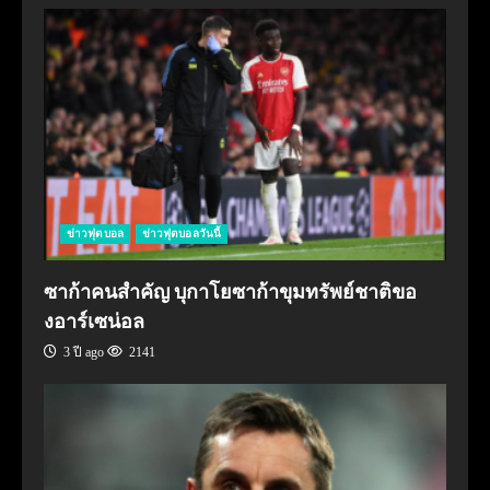
ข่าวฟุตบอล
ข่าวฟุตบอลวันนี้
ซาก้าคนสำคัญ บุกาโยซาก้าขุมทรัพย์ชาติขอ
งอาร์เซน่อล
3 ปี ago
2141