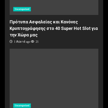
Uncategorized
Πρότυπα Ασφαλείας και Κανόνες
Κρυπτογράφησης στο 40 Super Hot Slot για
την Χώρα μας
1 สัปดาห์ ago
21
Uncategorized