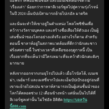
แอฟริกาคัพออฟเนชันส์ และแมนเชสเตอร์ซิตี้ ก็มี
‘เรื่องเล่า’ น้อยกว่าการพาลิเวอร์พูลไปสู่ความรุ่งโรจน์
ในปี 2024 เอ็มบัปเป้สามารถย้ายไปเรอัล มาดริด
และนั่นจะทำให้เขาอยู่ในตำแหน่ง โพลโพซิชั่นเพื่อ
คว้ารางวัลรายบุคคล และสร้างชื่อเสียงให้ตัวเอง เป็นผู้
เล่นชั้นนำของโลกอย่างแท้จริง อย่างไรก็ตาม สำหรับ
ตอนนี้ ซาลาห์อยู่ในสภาพแวดล้อมที่ดีกว่านักเตะชาว
ฝรั่งเศสรายนี้ ในช่วงเวลาที่เหลือของฤดูกาลนี้ เป็น
เรื่องยากที่จะเห็นว่ามีใครเหมาะที่จะคว้าตัวนักเตะดังๆ
มากมาย
หลังจากออกจากเกมยุโรปไปแล้ว เมื่อโรนัลโด้, เบนเซ
ม่า, เนย์มาร์ และเมสซี่จากไปและเอ็มบัปเป้รออยู่ก่อนที่
เขาจะย้ายไปสเปน ซาลาห์สามารถเป็นผู้เล่นชั้นนำของ
โลกได้ตลอดช่วง 12 เดือนข้างหน้า แต่นั่นเป็นไปได้ที่
ลิเวอร์พูลเท่านั้น ไม่ใช่อัล อิติฮัด
https://บอลวัน
นี้888.com