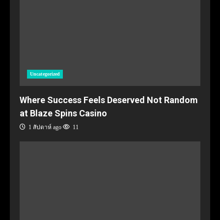
Uncategorized
Where Success Feels Deserved Not Random
at Blaze Spins Casino
1 สัปดาห์ ago
11