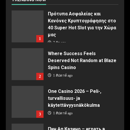
Πρότυπα Ασφαλείας και
Κανόνες Κρυπτογράφησης στο
40 Super Hot Slot για την Χώρα
μας
1
7 วัน ago
Where Success Feels
Deserved Not Random at Blaze
Spins Casino
1 สัปดาห์ ago
2
One Casino 2026 – Peli-,
turvallisuus- ja
käytettävyysnäkökulma
1 สัปดาห์ ago
3
Пин Ап Казино – играть в