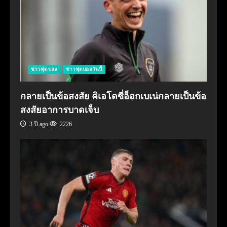
ข่าวฟุตบอล
ข่าวฟุตบอลวันนี้
กลายเป็นข้อสงสัย คิเอโดซี่อ็อกเบเน่กลายเป็นข้อ
สงสัยอาการบาดเจ็บ
3 ปี ago
2226