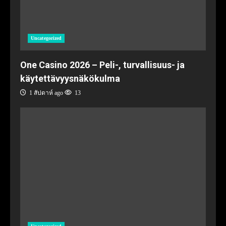
Uncategorized
One Casino 2026 – Peli-, turvallisuus- ja
käytettävyysnäkökulma
1 สัปดาห์ ago
13