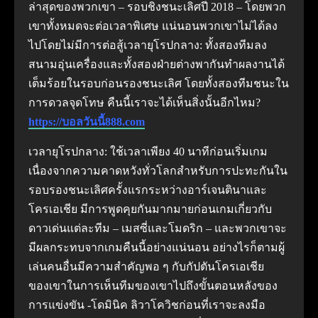
ล่าสุดของพวกเขา – รอบชิงชนะเลิศปี 2018 – โดยพวก
เขาทั้งหมดจะต่อเวลาพิเศษ แน่นอนพวกเขาไม่ได้ลง
ไปโดยไม่มีการต่อสู้เวลายุโรปกลาง: ทั้งสองทีมลง
สนามอุ่นเครื่องและทั้งสองฝ่ายต่างพากันทําผลงานได้
เต็มร้อยในรอบก่อนรองชนะเลิศ โดยทั้งสองทีมชนะใน
การดวลจุดโทษ คืนนี้เราจะได้เห็นสิ่งนั้นอีกไหม?
https://บอลวันนี้888.com
เวลายุโรปกลาง: ใช้เวลาเพียง 40 นาทีก่อนเริ่มเกม
เนื่องจากความคาดหวังทั่วโลกสําหรับการปะทะกันใน
รอบรองชนะเลิศครั้งแรกระหว่างอาร์เจนตินาและ
โครเอเชีย มีการพูดคุยกันมากมายก่อนเกมเกี่ยวกับ
ดาวเด่นแต่ละทีม – เมสซี่และโมดริก – และพวกเขาจะ
มีผลกระทบจากเกมคืนนี้อย่างแน่นอน อย่างไรก็ตามผู้
เล่นคนอื่นมีความสําคัญพอ ๆ กับกัปตันโครเอเชีย
ของเขาในการเห็นทีมของเขาไปถึงขั้นตอนหลังของ
การแข่งขัน -โดมินิค ลิวาโควิชก่อนที่เราจะลงมือ