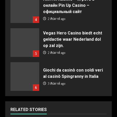
онлайн Pin Up Casino –
официальный сайт
2 สัปดาห์ ago
4
Vegas Hero Casino biedt echt
geldactie waar Nederland dol
op zal zijn.
2 สัปดาห์ ago
5
Giochi da casinò con soldi veri
al casinò Spingranny in Italia
3 สัปดาห์ ago
6
RELATED STORIES