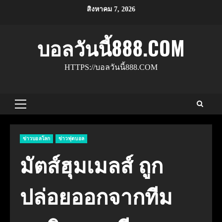
Skip
สิงหาคม 7, 2026
to
content
บอลวันนี้888.COM
HTTPS://บอลวันนี้888.COM
Primary
Menu
ข่าวบอลโลก
ข่าวฟุตบอล
มัตส์ฮุมเมลส์ ถูก
ปล่อยออกจากทีม