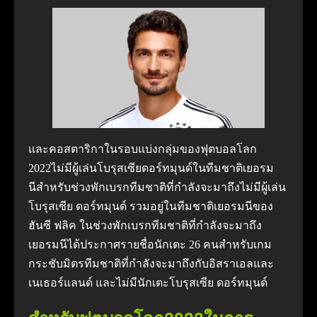
และคอสตาริกาในรอบแบ่งกลุ่มของฟุตบอลโลก
2022ไม่มีผู้เล่นโบรุสเซียดอร์ทมุนด์ในทีมชาติเยอรม
นีสําหรับช่วงพักเบรกทีมชาติที่กําลังจะมาถึงไม่มีผู้เล่น
โบรุสเซีย ดอร์ทมุนด์ รวมอยู่ในทีมชาติเยอรมนีของ
ฮันซี ฟลิค ในช่วงพักเบรกทีมชาติที่กําลังจะมาถึง
เยอรมนีได้ประกาศรายชื่อนักเตะ 26 คนสําหรับเกม
กระชับมิตรทีมชาติที่กําลังจะมาถึงกับอิสราเอลและ
เนเธอร์แลนด์ และไม่มีนักเตะโบรุสเซีย ดอร์ทมุนด์