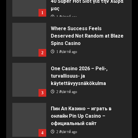
40 Super Hot Slot για την Χώρα
μας
1
1 สัปดาห์ ago
Where Success Feels
Deserved Not Random at Blaze
Spins Casino
1 สัปดาห์ ago
2
One Casino 2026 – Peli-,
turvallisuus- ja
käytettävyysnäkökulma
2 สัปดาห์ ago
3
Пин Ап Казино – играть в
онлайн Pin Up Casino –
официальный сайт
2 สัปดาห์ ago
4