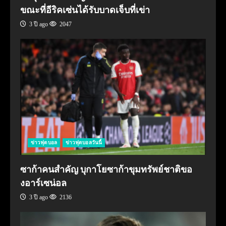
ขณะที่อีริคเซ่นได้รับบาดเจ็บที่เข่า
3 ปี ago
2047
ข่าวฟุตบอล
ข่าวฟุตบอลวันนี้
ซาก้าคนสำคัญ บุกาโยซาก้าขุมทรัพย์ชาติขอ
งอาร์เซน่อล
3 ปี ago
2136