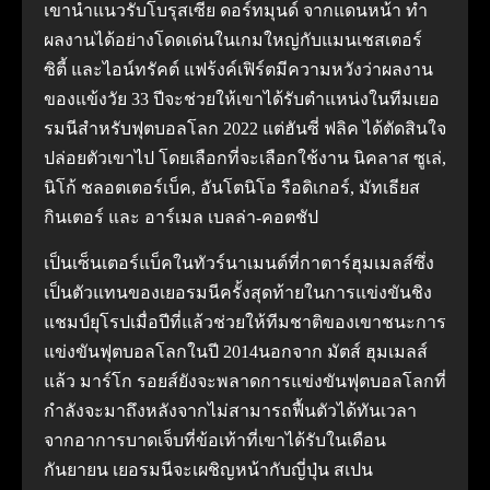
เขานําแนวรับโบรุสเซีย ดอร์ทมุนด์ จากแดนหน้า ทํา
ผลงานได้อย่างโดดเด่นในเกมใหญ่กับแมนเชสเตอร์
ซิตี้ และไอน์ทรัคต์ แฟร้งค์เฟิร์ตมีความหวังว่าผลงาน
ของแข้งวัย 33 ปีจะช่วยให้เขาได้รับตําแหน่งในทีมเยอ
รมนีสําหรับฟุตบอลโลก 2022 แต่ฮันซี่ ฟลิค ได้ตัดสินใจ
ปล่อยตัวเขาไป โดยเลือกที่จะเลือกใช้งาน นิคลาส ซูเล่,
นิโก้ ชลอตเตอร์เบ็ค, อันโตนิโอ รือดิเกอร์, มัทเธียส
กินเตอร์ และ อาร์เมล เบลล่า-คอตชัป
เป็นเซ็นเตอร์แบ็คในทัวร์นาเมนต์ที่กาตาร์ฮุมเมลส์ซึ่ง
เป็นตัวแทนของเยอรมนีครั้งสุดท้ายในการแข่งขันชิง
แชมป์ยุโรปเมื่อปีที่แล้วช่วยให้ทีมชาติของเขาชนะการ
แข่งขันฟุตบอลโลกในปี 2014นอกจาก มัตส์ ฮุมเมลส์
แล้ว มาร์โก รอยส์ยังจะพลาดการแข่งขันฟุตบอลโลกที่
กําลังจะมาถึงหลังจากไม่สามารถฟื้นตัวได้ทันเวลา
จากอาการบาดเจ็บที่ข้อเท้าที่เขาได้รับในเดือน
กันยายน เยอรมนีจะเผชิญหน้ากับญี่ปุ่น สเปน