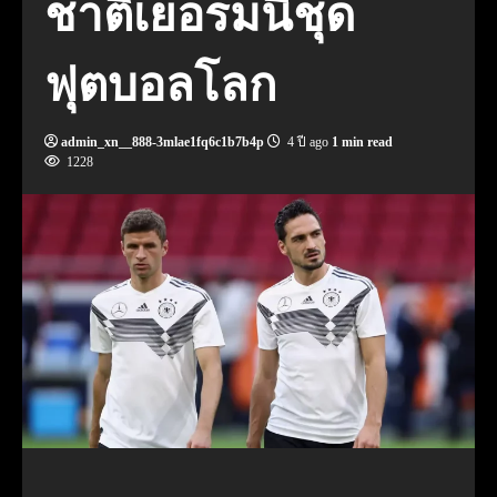
ชาติเยอรมนีชุด
ฟุตบอลโลก
admin_xn__888-3mlae1fq6c1b7b4p
4 ปี ago
1 min read
1228