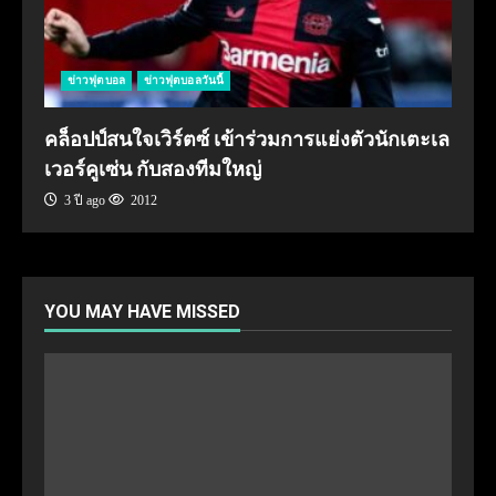
ข่าวฟุตบอล
ข่าวฟุตบอลวันนี้
คล็อปป์สนใจเวิร์ตซ์ เข้าร่วมการแย่งตัวนักเตะเล
เวอร์คูเซ่น กับสองทีมใหญ่
3 ปี ago
2012
YOU MAY HAVE MISSED