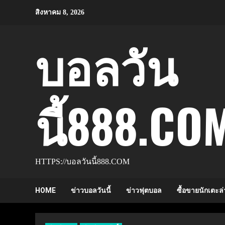
Skip
สิงหาคม 8, 2026
to
content
บอลวัน
นี้888.CO
HTTPS://บอลวันนี้888.COM
HOME
ข่าวบอลวันนี้
ข่าวฟุตบอล
ซื้อขายนักเตะล่