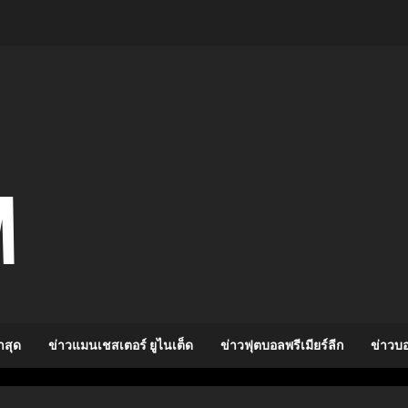
M
าสุด
ข่าวแมนเชสเตอร์ ยูไนเต็ด
ข่าวฟุตบอลพรีเมียร์ลีก
ข่าวบ