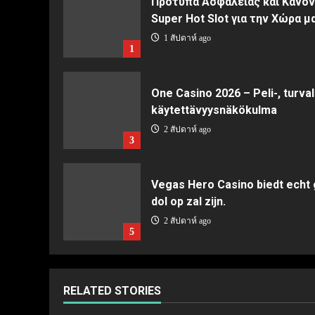
Πρότυπα Ασφαλείας και Κανό
Super Hot Slot για την Χώρα μ
1 สัปดาห์ ago
1
One Casino 2026 – Peli-, turval
käytettävyysnäkökulma
2 สัปดาห์ ago
3
Vegas Hero Casino biedt echt 
dol op zal zijn.
2 สัปดาห์ ago
5
RELATED STORIES