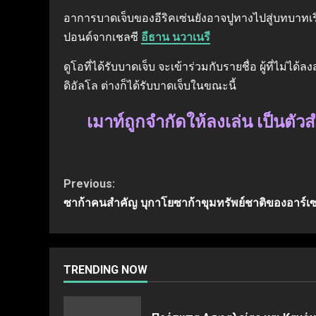
อาการบาดเจ็บของอีริคเซ่นยังอาจปูทางไปสู่บทบาทเริ่ม
ปอนด์จากเชลซี
อีธาน นวาเนรี
ดูโอที่ได้รับบาดเจ็บ จะเข้าร่วมกับรายชื่อ ผู้ที่ไม่ไ
ดิอัลโล ต่างก็ได้รับบาดเจ็บในขณะนี้
เมาท์ถูกจำกัดให้ลงเล่น เป็นตั
Continue
Previous:
ซาก้าคนสำคัญ บุกาโยซาก้าขุมทรัพย์ชาติของอาร์เ
Reading
TRENDING NOW