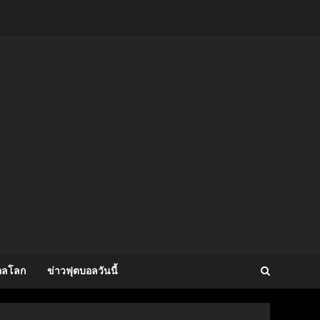
อลโลก
ข่าวฟุตบอลวันนี้