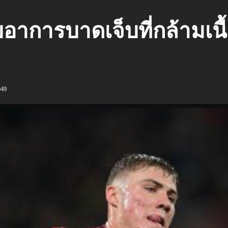
บอาการบาดเจ็บที่กล้ามเนื้
049