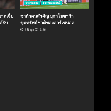
ข่าวฟุตบอล
ข่าวฟุตบอลวันนี้
บาดเจ็บ
ซาก้าคนสำคัญ บุกาโยซาก้า
ด้รับ
ขุมทรัพย์ชาติของอาร์เซน่อล
3 ปี ago
2136