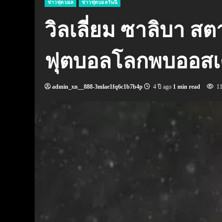
ข่าวฟุตบอล
ข่าวฟุตบอลวันนี้
วิลเลี่ยม ซาลิบา ส
ฟุตบอลโลกพบออสเต
admin_xn__888-3mlae1fq6c1b7b4p
4 ปี ago
1 min read
1