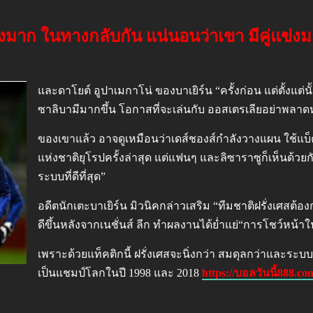
มาก ในทางกลับกัน แน่นอนว่าเขา มีคู่แข่ง
และดาโยต์ อูปาเมกาโน่ ของบาเยิร์น “ครั้งก่อน แต่ตั้งแต่น
ซาลิบามีมากขึ้น โอกาสที่จะเล่นกับ ออสเตรเลียอย่าพลาดห
ของเขาแล้ว อาจดูเหมือนว่าเดส์ชองส์กำลังวางแผน ใช้แบ
แห่งชาติยุโรปครั้งล่าสุด แต่แฟนๆ และลิซาราซูก็เห็นด้วยก
ระบบที่ดีที่สุด”
อดีตนักเตะบาเยิร์น มิวนิคกล่าวเสริม “ทีมชาติฝรั่งเศสต้
ดีขึ้นหลังจากเนชั่นส์ ลีก ทำผลงานได้ย่ำแย่“การโชว์หน้า
เพราะด้วยแท็คติกนี้ ฝรั่งเศสจะนิ่งกว่า สมดุลกว่าและระบบอั
เป็นแชมป์โลกในปี 1998 และ 2018
https://บอลวันนี้888.co