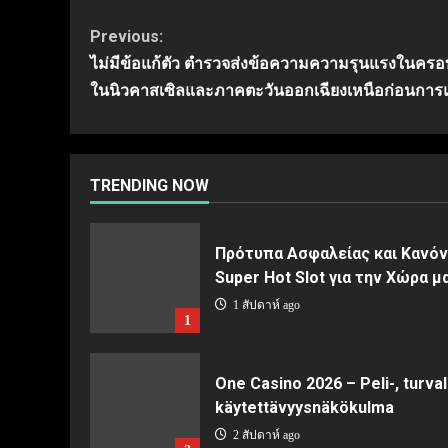
Continue
Previous:
ไม่มีข้อแก้ตัว ตํารวจส่งข้อความความรุนแรงในครอ
Reading
ในนิวคาสเซิลและภาคตะวันออกเฉียงเหนือก่อนการ
TRENDING NOW
Πρότυπα Ασφαλείας και Κανό
Super Hot Slot για την Χώρα μ
1 สัปดาห์ ago
1
One Casino 2026 – Peli-, turval
käytettävyysnäkökulma
2 สัปดาห์ ago