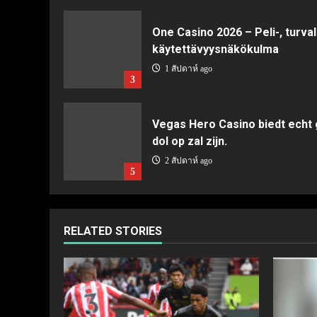
One Casino 2026 – Peli-, turval
käytettävyysnäkökulma
1 สัปดาห์ ago
3
Vegas Hero Casino biedt echt 
dol op zal zijn.
2 สัปดาห์ ago
5
RELATED STORIES