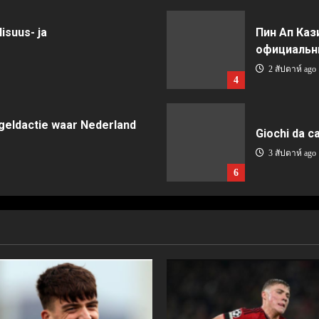
lisuus- ja
Пин Ап Кази
официальн
2 สัปดาห์ ago
4
geldactie waar Nederland
Giochi da ca
3 สัปดาห์ ago
6