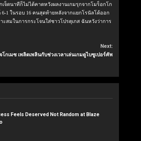
แรกเจ็ดนาทีก็ไม่ได้คาดหวังผลงานเกมรุกจากโมร็อกโก
นด์ 6-1 ในรอบ 16 คนสุดท้ายหลังจากแยกโรนัลโด้ออก
่เหมาะสมในการกระโจนใส่ชาวโปรตุเกส ฉันหวังว่าการ
Next:
โกเมซ เพลิดเพลินกับช่วงเวลาเล่นเกมดูไบซูเปอร์คัพ
ess Feels Deserved Not Random at Blaze
o