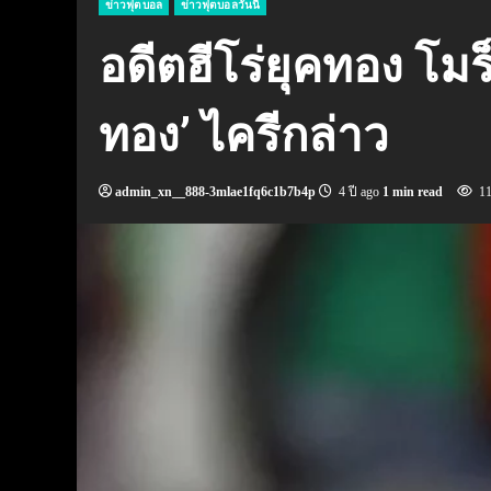
ข่าวฟุตบอล
ข่าวฟุตบอลวันนี้
อดีตฮีโร่ยุคทอง โมร
ทอง’ ไครีกล่าว
admin_xn__888-3mlae1fq6c1b7b4p
4 ปี ago
1 min read
1