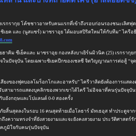
รกรากุย โค้ชชาวอาหรับคนแรกที่เข้าถึงรอบก่อนรองชนะเลิศฟุตบ
ม) ซิเยค และ (นูสแซร์) มาซราอุย ได้มอบสปิริตใหม่ให้กับทีม” ไคร
88.com
ดยฮาคิม ซีเย็คและ มาซราอุย กองหลังบาเยิร์นมิวนิค (25) เรกรากุ
ในปัจจุบัน โดยเฉพาะซิเยคปีกของเชลซี จิตวิญญาณการต่อสู้ “จุดแ
ื่อเสียงของฟุตบอลโมร็อกโกและอาหรับ” ไครีวาลิดยังต้องการแ
บสามารถแสดงบุคลิกของพวกเขาได้ไครี ไม่อิจฉาที่คนรุ่นปัจจุบันป
กับอังกฤษและโปแลนด์ 0-0 สองครั้ง
ัยสิ้นสุดลงในรอบ 16 คนสุดท้ายเมื่อโลธาร์ มัทเธอุส ทําประตูจา
ผมนึกถึงความทรงจําที่ยังสวยงามและจะยังคงสวยงาม ประวัติศาสตร์
คภูมิใจกับคนรุ่นปัจจุบัน