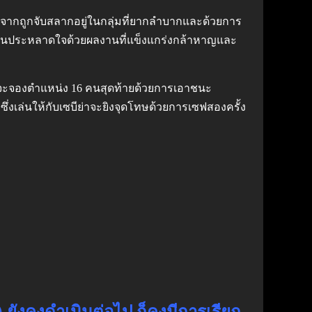
กถูกจับสลากอยู่ในกลุ่มที่ยากลําบากและด้วยการ
ทุกคนประหลาดใจด้วยผลงานที่แข็งแกร่งกล้าหาญและ
่จะจองตําแหน่ง 16 คนสุดท้ายด้วยการเอาชนะ
 ซึ่งเล่นให้กับเซบีย่าจะยิงจุดโทษด้วยการเซฟสองครั้ง
ยังคงดําเนินต่อไป ก็คงมีการเรียก