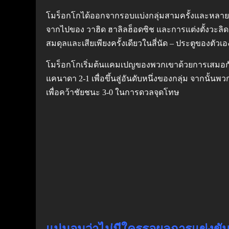
โมร็อกโกได้ออกจากรอบแบ่งกลุ่มสามครั้งและหลายค
จากไปของ วาฮิด ฮาลิลฮ็อดซิช และการแต่งตั้งวะลิ
สมดุลและเสียเพียงครั้งเดียวในสี่นัด – ประตูของตัว
โมร็อกโกเริ่มต้นแคมเปญของพวกเขาด้วยการเสมอกับโ
แคนาดา 2-1 เพื่อขึ้นสู่อันดับหนึ่งของกลุ่ม จากนั้นพ
เพื่อคว้าชัยชนะ 3-0 ในการดวลจุดโทษ
แน่นอนว่าไม่มีใครรอผลการแข่งขันเ