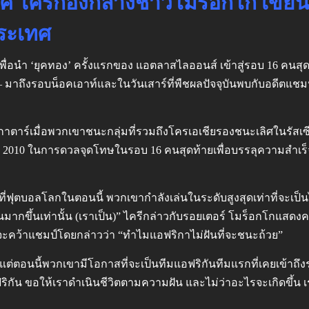
าซัค ไครีกองกลางชาวโมร็อกโก เขีย
ประเทศ
เพื่อนํา ‘ยุคทอง’ ครั้งแรกของ แอตลาสไลออนส์ เข้าสู่รอบ 16 คนส
– มาถึงรอบน็อคเอาท์และในวันเสาร์ที่พืชผลปัจจุบันพบกับอดีตแชมป
กาตาร์เมื่อพวกเขาชนะกลุ่มที่รวมถึงโครเอเชียรองชนะเลิศในรัสเซ
 2010 ในการดวลจุดโทษในรอบ 16 คนสุดท้ายเพื่อบรรลุความสําเร็จท
ฟุตบอลโลกในตอนนี้ พวกเขากําลังเล่นในระดับสูงสุดเท่าที่จะเป็นไปไ
านมากขึ้นเท่านั้น (เราเป็น)” ไครีกล่าวกับรอยเตอร์ โมร็อกโกแสดง
ี่จะคว้าแชมป์โดยกล่าวว่า “ทําไมแอฟริกาไม่ฝันที่จะชนะถ้วย”
อน แต่ตอนนี้พวกเขามีโอกาสที่จะเป็นทีมแอฟริกันทีมแรกที่เคยเข้าถ
 ขอให้เราดําเนินชีวิตตามความฝัน และไม่ว่าอะไรจะเกิดขึ้น เราก