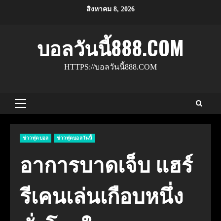
Skip
สิงหาคม 8, 2026
to
content
บอลวันนี้888.COM
HTTPS://บอลวันนี้888.COM
Primary
Menu
ข่าวฟุตบอล
ข่าวฟุตบอลวันนี้
อาการบาดเจ็บ แฮร์
รีเคนเล่นเกือบหนึ่ง