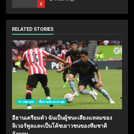
6
RELATED STORIES
ข่าวฟุตบอล
ซื้อขายนักเตะล่าสุด
อีธานเตรียมตัว ฉันเป็นผู้ชนะเสียงแหลมของ
ลิเวอร์พูลและเป็นโค้ชเยาวชนของทีมชาติ
อังกฤษ