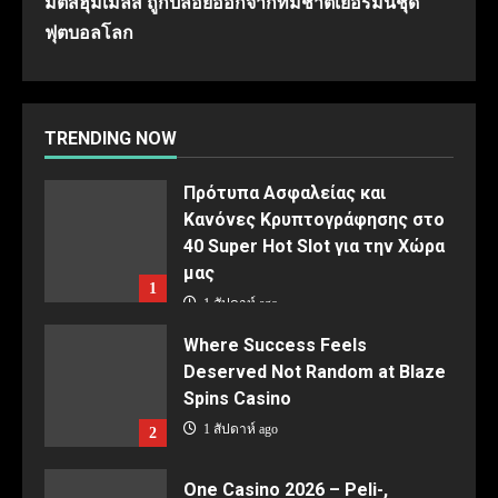
มัตส์ฮุมเมลส์ ถูกปล่อยออกจากทีมชาติเยอรมนีชุด
ฟุตบอลโลก
TRENDING NOW
Πρότυπα Ασφαλείας και
Κανόνες Κρυπτογράφησης στο
40 Super Hot Slot για την Χώρα
μας
1
1 สัปดาห์ ago
Where Success Feels
Deserved Not Random at Blaze
Spins Casino
1 สัปดาห์ ago
2
One Casino 2026 – Peli-,