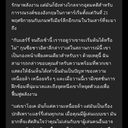
รักษาพลังงาน แต่มันก็ยังห่างไกลจากอุดมคติสำหรับ
การรณรงค์ของอังกฤษในกาตาร์เริ่มตั้งแต่วันที่ 21
พฤศจิกายนกับเกมพรีเมียร์ลีกอีกเกมในวันเสาร์ที่จะมา
ถึง
“กับแฮร์รี่ จนถึงเช้านี้ เรารอดูว่าเขาจะเริ่มต้นได้หรือ
ไม่” กุนซือชาวอิตาลีกล่าว“แต่ในสถานการณ์นี้ เขา
เป็นกองหน้าเพียงคนเดียวสำหรับเรา ด้วยเหตุนี้ ฉัน
สามารถกล่าวขอบคุณสำหรับความพร้อมที่พวกเขา
แสดงให้ฉันเห็นได้เท่านั้นมันเป็นปัญหาของความ
เหนื่อยล้า เหนื่อยจริง ๆ และเมื่อวานนี้เรามีเซสชั่นการ
ฝึกซ้อมที่นุ่มนวลและถึงจุดหนึ่งเขาก็หยุดตัวเองเพื่อ
ฟื้นฟูพลังงาน
“แต่เขาโอเค มันก็แค่ความเหนื่อยล้า แต่มันเป็นเรื่อง
ปกติเพราะแฮร์รี่เล่นทุกเกม เมื่อคุณมีผู้เล่นแบบเขา มัน
ยากที่จะตัดสินใจว่าคุณไม่เล่นกับเขาผู้เล่นคนอื่นอาจ