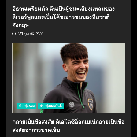
อีธานเตรียมตัว ฉันเป็นผู้ชนะเสียงแหลมของ
ลิเวอร์พูลและเป็นโค้ชเยาวชนของทีมชาติ
อังกฤษ
3 ปี ago
2303
ข่าวฟุตบอล
ข่าวฟุตบอลวันนี้
กลายเป็นข้อสงสัย คิเอโดซี่อ็อกเบเน่กลายเป็นข้อ
สงสัยอาการบาดเจ็บ