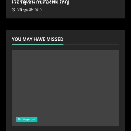
เวอร์คูเซ่น กับสองทีมใหญ่
3 ปี ago
2010
YOU MAY HAVE MISSED
Uncategorized