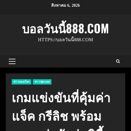
Skip
สิงหาคม 6, 2026
to
content
บอลวันนี้888.COM
HTTPS://บอลวันนี้888.COM
Primary
Menu
ข่าวบอลโลก
ข่าวฟุตบอล
เกมแข่งขันที่คุ้มค่า
แจ็ค กรีลิช พร้อม