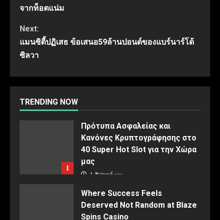
จากท็อตแน่ม
Next:
แมนซิตี้ปฏิเสธ ข้อเสนอ59ล้านปอนด์ของแบร์นาร์โด้
ซิลวา
TRENDING NOW
Πρότυπα Ασφαλείας και
Κανόνες Κρυπτογράφησης στο
40 Super Hot Slot για την Χώρα
μας
1
1 สัปดาห์ ago
Where Success Feels
Deserved Not Random at Blaze
Spins Casino