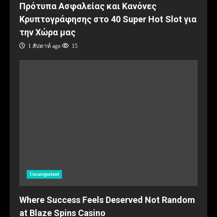
Πρότυπα Ασφαλείας και Κανόνες
Κρυπτογράφησης στο 40 Super Hot Slot για
την Χώρα μας
1 สัปดาห์ ago
15
Uncategorized
Where Success Feels Deserved Not Random
at Blaze Spins Casino