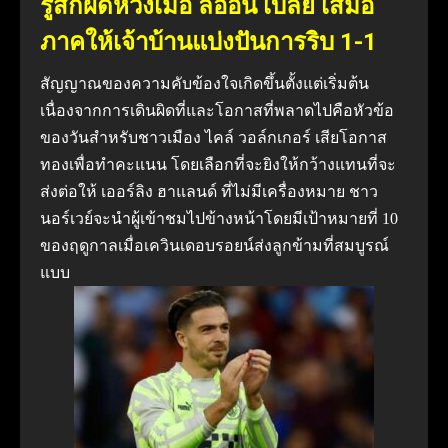
รู้สึกผิดหวังเมื่อ ลีออน เบลีย์ เสมอ
ภาคให้เจ้าบ้านแบ่งปันการริบ 1-1
สัญญาณของความคับข้องใจเกิดขึ้นตั้งแต่เริ่มต้น
เนื่องจากการเดินผิดที่และโอกาสที่พลาดไปคือหัวข้อ
ของวันสำหรับชาวเมือง ไคล์ วอล์กเกอร์ เสียโอกาส
ทองเพื่อทำคะแนน โดยเลือกที่จะยิงให้กว้างแทนที่จะ
ส่งต่อให้ เออร์ลิง ฮาแลนด์ ที่ไม่มีเครื่องหมาย ชาว
นอร์เวย์จะนำผู้เข้าชมไปข้างหน้าโดยมีเป้าหมายที่ 10
ของฤดูกาลเมื่อเควินเดอบรอยน์ส่งลูกข้ามที่สมบูรณ์
แบบ