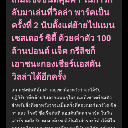
ลับมาเล่นที่วิลล่า พาร์คเป็น
ครั้งที่ 2 นับตั้งแต่ย้ายไปแมน
เชสเตอร์ ซิตี้ ด้วยค่าตัว 100
ล้านปอนด์ แจ็ค กรีลิชก็
เอาชนะกองเชียร์แอสตัน
วิลล่าได้อีกครั้ง
เกมแข่งขันที่คุ้มค่า เลยเขาต้องหวังว่าจะได้รับ
ปฏิกิริยาที่คล้ายกันจากแฟนๆในขณะที่เขาเตรียมตัว
สำหรับสิ่งที่เขาหวังว่าจะเป็นครั้งที่สองเบอร์นาร์โด ซิล
วา และ โรดรี ซึ่งเริ่มต้นที่ แอสตันวิลลา พาร์ค ในวัน
เสาร์รวมถึง ริยาด มาห์เรซ ที่เป็นตัวสำรองก็ทำได้ดีใน