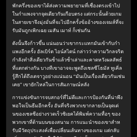
พักครึ่งของเขาได้ส่งความพยายามที่เชื่องตรงเข้าไป
ในกําแพงจากจุดเดียวกันเกือบตรง แต่กระนั้นด้วยเกม
ในสายเขาจึงมุ่งมั่นที่จะไปอีกครั้งข้ออ้างของเจมส์ที่จะ
รับมันถูกเพิกเฉย เมสัน เมาท์ ก็เช่นกัน
ดังนั้นจึงก้าวขึ้น แน่นอนว่าเขากระแทกมันเข้ากับกํา
แพงอีกครั้ง อัลเบิร์ต ไอน์สไตน์ กล่าวว่าความวิกลจริต
กําลังทําสิ่งเดียวกันซ้ําแล้วซ้ําเล่าและคาดหวังผลลัพธ์
ที่แตกต่างกัน บางทีเขาอาจจะพูดถึงเชลซีโธมัส ทูเคิ่ล
รู้สึกได้ถึงเดจาวูอย่างแน่นอน “มันเป็นเรื่องเดียวกันเช่น
เคย” เขายักไหล่ในการสัมภาษณ์หลัง
การแข่งขันการจบสกอร์ที่ไม่ดีและการป้องกันที่น่าพึง
พอใจเป็นธีมอีกครั้ง อันที่จริงพวกเขากลายเป็นจุดเด่
นของเชลซีอย่างรวดเร็วซิเยคได้พิมพ์ความทื่อๆ ของ
พวกเขาที่ด้านบนของสนาม การแนะนําของเขาสําห
รับมีวัตถุประสงค์เพื่อเปลี่ยนเส้นทางของเกม แต่กลับ