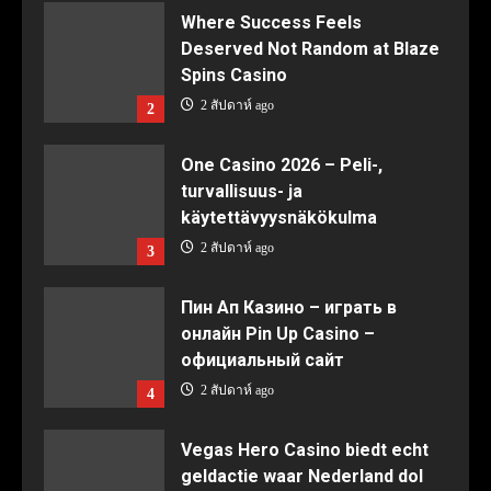
Where Success Feels
Deserved Not Random at Blaze
Spins Casino
2 สัปดาห์ ago
2
One Casino 2026 – Peli-,
turvallisuus- ja
käytettävyysnäkökulma
2 สัปดาห์ ago
3
Пин Ап Казино – играть в
онлайн Pin Up Casino –
официальный сайт
2 สัปดาห์ ago
4
Vegas Hero Casino biedt echt
geldactie waar Nederland dol