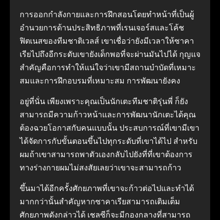
การออกกําลังกายและการฝึกสอนโดยทําหน้าที่เป็นผู้
อํานวยการด้านประสิทธิภาพที่เรนเจอร์สและโค้ช
ฟิตเนสของทีมชาติเวลส์ เขาเชื่อว่ายังมีเวลาให้ซาคา
เรียไปถึงอีกระดับเขายังเด็กพอที่จะผ่านมันไปได้ กุญแจ
สําคัญคือการทําให้แน่ใจว่าเขามีสถานบําบัดที่เหมาะ
สมและการฝึกอบรมที่เหมาะสม การพัฒนายังคง
อยู่ที่นั่น เพียงเพราะคุณเป็นนักเตะทีมชาติรุ่นพี่ ก็ยัง
สามารถมีความก้าวหน้าและการพัฒนานักเตะได้คุณ
ต้องฉวยโอกาสกับคนแบบนั้น ประสบการณ์ที่เขามีเขา
ได้จัดการกับขั้นตอนขึ้นไปทุกระดับที่เขาได้ไป สําหรับ
ผมถ้าเขาสามารถพาตัวเองกลับไปยังที่ที่เขาต้องการ
ทางร่างกายผมไม่สงสัยเลยว่าเขาจะสามารถก้าว
ขึ้นมาได้อีกครั้งศักยภาพที่เขาจะก้าวต่อไปและทําได้
มากกว่านั้นสําคัญหากซาคาเรียสามารถเติมเต็ม
ศักยภาพดังกล่าวได้ เชลซีก็จะมีกองกลางที่สามารถ