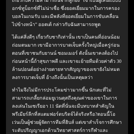
เกี่ยวกับความสามารถนี้จากลูกยิง “เขาเป็นผู้เล่นแบบบ็
อกซ์ทูบ็อกซ์ที่ไม่น่าเชื่อ ซึ่งยอดเยี่ยมมากในการครอง
บอลในเกมรับ และมีพลังที่ยอดเยี่ยมในการขับเคลื่อน
ไปข้างหน้า” ออตเต้ กล่าวกับฉันสามารถพูด
ได้แค่สิ่งดีๆ เกี่ยวกับซากิเท่านั้น เขาเป็นคนที่อ่อนน้อม
ถ่อมตนมาก เขามีอาการบาดเจ็บครั้งใหญ่เมื่อครู่ก่อน
ตอนที่เขาชนกับยานน์ ซอมเมอร์ ดังนั้นเขาคงต้องไป
ก่อนหน้านี้ถ้าสุขภาพดี และเขาจะย้ายทีมด้วยค่าตัว 30
ล้านปอนด์อย่างง่ายดายหากสัญญาของเขายังไม่หมด
ลงการบาดเจ็บที่ อ้างถึงนั้นเป็นเหตุผลว่า
ทําไมจึงไม่มีการประโคมข่าวมากขึ้น นักเตะที่ไม่
สามารถเกลี้ยกล่อมยูเวนตุสถึงคุณค่าของเขาในการ
ลงเล่นในเซเรียอา 11 นัดที่นั่นจะมีบทบาทสําคัญใน
พรีเมียร์ลีกที่สแตมฟอร์ดบริดจ์ได้จริงหรือ?ตอนนี้โอ
เว่นเป็นผู้ช่วยผู้จัดการทีมที่ฮิบส์ แต่เขาสําเร็จการศึกษา
ระดับปริญญาเอกด้านวิทยาศาสตร์การกีฬาและ