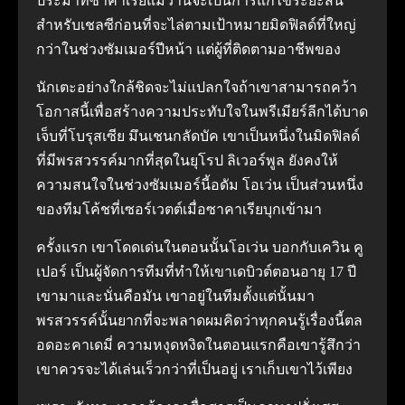
ประมาทซาคาเรียแม้ว่านี่จะเป็นการแก้ไขระยะสั้น
สําหรับเชลซีก่อนที่จะไล่ตามเป้าหมายมิดฟิลด์ที่ใหญ่
กว่าในช่วงซัมเมอร์ปีหน้า แต่ผู้ที่ติดตามอาชีพของ
นักเตะอย่างใกล้ชิดจะไม่แปลกใจถ้าเขาสามารถคว้า
โอกาสนี้เพื่อสร้างความประทับใจในพรีเมียร์ลีกได้บาด
เจ็บที่โบรุสเซีย มึนเชนกลัดบัค เขาเป็นหนึ่งในมิดฟิลด์
ที่มีพรสวรรค์มากที่สุดในยุโรป ลิเวอร์พูล ยังคงให้
ความสนใจในช่วงซัมเมอร์นี้อดัม โอเว่น เป็นส่วนหนึ่ง
ของทีมโค้ชที่เซอร์เวตต์เมื่อซาคาเรียบุกเข้ามา
ครั้งแรก เขาโดดเด่นในตอนนั้นโอเว่น บอกกับเควิน คู
เปอร์ เป็นผู้จัดการทีมที่ทําให้เขาเดบิวต์ตอนอายุ 17 ปี
เขามาและนั่นคือมัน เขาอยู่ในทีมตั้งแต่นั้นมา
พรสวรรค์นั้นยากที่จะพลาดผมคิดว่าทุกคนรู้เรื่องนี้ตล
อดอะคาเดมี่ ความหงุดหงิดในตอนแรกคือเขารู้สึกว่า
เขาควรจะได้เล่นเร็วกว่าที่เป็นอยู่ เราเก็บเขาไว้เพียง