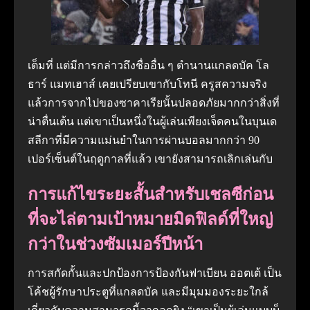
เต็มที่ แต่มีการกล่าวถึงชื่ออื่น ๆ ตํานานแกลดบัค โล
ธาร์ แมทเฮาส์ เคยเปรียบเขากับโทนี ครูสความจริง
แล้วการจากไปของซาคาเรียนั้นปลอดภัยมากกว่าสิ่งที่
น่าตื่นเต้น แต่เขาเป็นหนึ่งในผู้เล่นเพียงเจ็ดคนในบุนเด
สลีกาที่มีความแม่นยําในการผ่านบอลมากกว่า 90
เปอร์เซ็นต์ในฤดูกาลที่แล้ว เขายังสามารถเลิกเล่นกับ
การแก้ไขระยะสั้นสําหรับเชลซีก่อน
ที่จะไล่ตามเป้าหมายมิดฟิลด์ที่ใหญ่
กว่าในช่วงซัมเมอร์ปีหน้า
การสกัดกั้นและปกป้องการป้องกันฟาเบียน ออตเต้ เป็น
โค้ชผู้รักษาประตูที่แกลดบัค และมีมุมมองระยะใกล้