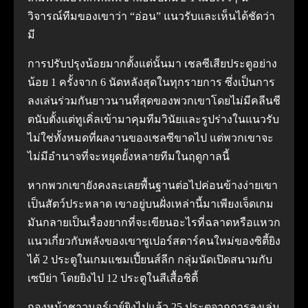
วิจารณ์ทีมของเขาว่า “อ่อน” แนวรับและเห็นได้ชัดว่า
มี
การปรับปรุงน้อยมากตั้งแต่นั้นมา เชลซีเสียประตูอย่าง
น้อย 1 ครั้งจาก 6 นัดหลังสุดในทุกรายการ ซึ่งเป็นการ
ลงเล่นร่วมกันยาวนานที่สุดของพวกเขาโดยไม่มีคลีนชี
ตนับตั้งแต่ทูเคิ่ลเข้ามาคุมทีมวินัยและรูปร่างในแนวรับ
ไม่ใช่ทั้งหมดที่ผลงานของเชลซีขาดไป แต่พวกเขาจะ
ไม่มีอํานาจที่จะหยุดยั้งหลายทีมในฤดูกาลนี้
หากพวกเขายังคงละเลยพื้นฐานต่อไปค่อนข้างง่ายเขา
เป็นสัตว์ประหลาด เขาอยู่บนฝั่งเหล่านี้มาเพียงเจ็ดเกม
มันกลายเป็นเรื่องยากที่จะเขียนอะไรที่ฉลาดหรือแหวก
แนวเกี่ยวกับพลังของเขาซูเปอร์สตาร์คนใหม่ของซิตี้ยิง
ได้ 2 ประตูในเกมแชมเปี้ยนส์ลีก กลุ่มนัดเปิดสนามกับ
เซบีย่า โดยยิงไป 12 ประตูในสีเสื้อซิตี้
กองหน้าชาวนอร์เวย์ยิงไปแล้ว 25 ประตูจากการลงเล่น