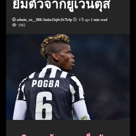
ยืมตัวจากยูเวนตุส
admin_xn__888-3mlae1fq6c1b7b4p
4 ปี ago
1 min read
1962