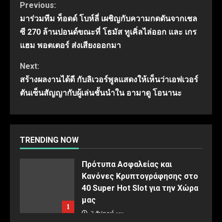
Continue
Previous:
มาร่วมทีม ท็อดด์ โบห์ลี่ เผชิญกับความกดดันจากเชล
Reading
ซี 270 ล้านปอนด์ขณะที่ โธมัส ทูเคิ่ลไล่ออก และ เกร
แฮม พอตเตอร์ ส่งเสียงออกมา
Next:
สร้างผลงานได้ดี กับลิเวอร์พูลแสดงให้เห็นว่าเอฟเวอร์
ตันเซ็นสัญญากับผู้เล่นชั้นนำใน อามาดู โอนานะ
TRENDING NOW
Πρότυπα Ασφαλείας και
Κανόνες Κρυπτογράφησης στο
40 Super Hot Slot για την Χώρα
μας
1
2 สัปดาห์ ago