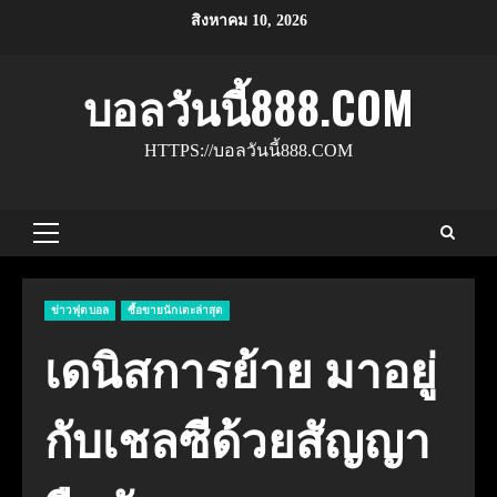
Skip
สิงหาคม 10, 2026
to
content
บอลวันนี้888.COM
HTTPS://บอลวันนี้888.COM
Primary
Menu
ข่าวฟุตบอล
ซื้อขายนักเตะล่าสุด
เดนิสการย้าย มาอยู่
กับเชลซีด้วยสัญญา