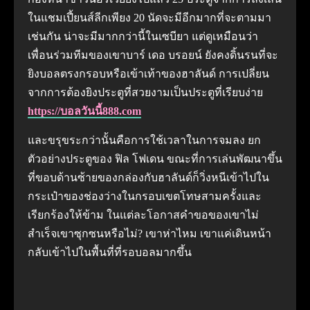
ในแชมเปี้ยนส์ลีกเพียง 20 นัดจะมีอีกมากที่จะตามมา
เช่นกัน น่าจะมีมากกว่านี้ในเซบียา แต่ดูเหมือนว่า
เพื่อนร่วมทีมของเขาบาร์ เดอ บรอยน์ ยังคงดิ้นรนที่จะ
ยิงบอลตรงกรอบหรือเข้าเท้าของฮาลันด์ การเปลี่ยน
จากการต้องยิงประตูที่สวยงามเป็นประตูที่เรียบง่าย
https://บอลวันนี้888.com
และขรุขระกว่านั้นคือการใช้เวลาในการจมลง ยก
ตัวอย่างประตูของ ฟิล โฟเดน ขณะที่การเล่นพัฒนาขึ้น
ที่ขอบด้านซ้ายของกล่องกับฮาลันด์ก็วิ่งหนีเข้าไปใน
กระเป๋าของช่องว่างในกรอบเขตโทษสามครั้งและ
เรียกร้องให้ข้าม ในแต่ละโอกาสคําขอของเขาไม่
สําเร็จเขาซุกซนหรือไม่? เขาห่าไหม เขาแค่เดินหน้า
กลับเข้าไปในพื้นที่ที่รอบอลมากขึ้น