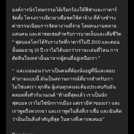
องค์การนิรโทษกรรมได้เรียกร้องให้ฟีฟ่าและกาตาร์
จัดตั้ง โครงการเยียวยาเพื่อชดใช้ค่าจ้าง ที่ค้างชำระ
ค่าธรรมเนียมการจัดหางานที่จ่าย โดยคนงานหลาย
แสนคน และค่าชดเชยสำหรับการบาดเจ็บและเสียชีวิต
“ ฟุตบอลโลกได้รับรางวัลที่กาตาร์ในปี 2010 และตอน
นั้นผมอายุ 16 ปี เราไม่ได้บอกว่าเราจะเล่นที่ไหน การ
ตัดสินใจเหล่านั้นมาจากผู้คนที่อยู่เหนือเรา ”
“ และแน่นอนว่าเราเป็นคนที่ต้องนั่งอยู่ที่นี่และตอบ
คำถามแบบนี้ มันเป็นสถานการณ์ที่ยากสำหรับเรา
ไม่ใช่แค่เรา ทุกทีม ผู้เล่นทุกคนจะต้องประสบกับมัน
ตลอดทั้งทัวร์นาเมนต์ “ท้ายที่สุดแล้ว เราเป็นนัก
ฟุตบอล เราไม่ใช่นักการเมือง แต่เรามีค่าของเรา และ
เราพูดถึงพวกเขา และเราพูดในสิ่งที่เราเชื่อ และฉันคิด
ว่านั่นเป็นสิ่งสำคัญที่สุด ในทางที่เคารพเสมอ”