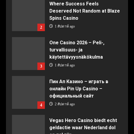
Where Success Feels
Deserved Not Random at Blaze
Spins Casino
1 สัปดาห์ ago
2
One Casino 2026 – Peli-,
turvallisuus- ja
käytettävyysnäkökulma
1 สัปดาห์ ago
3
Пин Ап Казино – играть в
онлайн Pin Up Casino –
официальный сайт
2 สัปดาห์ ago
4
Vegas Hero Casino biedt echt
geldactie waar Nederland dol