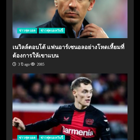
ข่าวฟุตบอล
ข่าวฟุตบอลวันนี้
เนวิลล์ตอบโต้ แฟนอาร์เซนอลอย่างโหดเหี้ยมที่
ต้องการให้เขาแบน
3 ปี ago
2085
ข่าวฟุตบอล
ข่าวฟุตบอลวันนี้