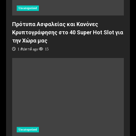
Uncategorized
Πρότυπα Ασφαλείας και Κανόνες
Κρυπτογράφησης στο 40 Super Hot Slot για
την Χώρα μας
1 สัปดาห์ ago
15
Uncategorized