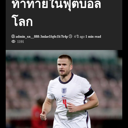
ท้าทายในฟุตบอล
โลก
admin_xn__888-3mlae1fq6c1b7b4p
4 ปี ago
1 min read
1191