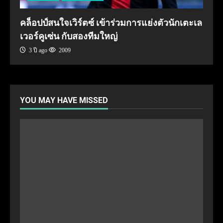
คล็อปป์สนใจเวิร์ตซ์ เข้าร่วมการแย่งตัวนักเตะเล
เวอร์คูเซ่น กับสองทีมใหญ่
3 ปี ago
2009
YOU MAY HAVE MISSED