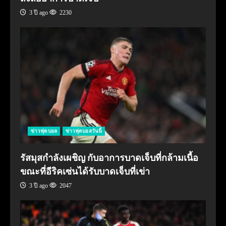
3 ปี ago
2230
ข่าวฟุตบอล
ข่าวฟุตบอลวันนี้
รัสมุสกำลังเผชิญ กับอาการบาดเจ็บที่กล้ามเนื้อ
ขณะที่อีริคเซ่นได้รับบาดเจ็บที่เข่า
3 ปี ago
2047