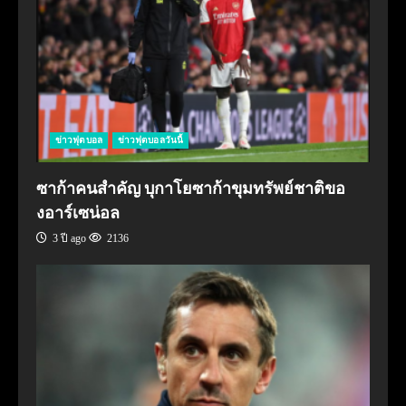
ข่าวฟุตบอล
ข่าวฟุตบอลวันนี้
ซาก้าคนสำคัญ บุกาโยซาก้าขุมทรัพย์ชาติขอ
งอาร์เซน่อล
3 ปี ago
2136