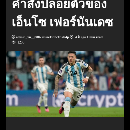
คำสั่งปล่อยตัวของ
เอ็นโซ เฟอร์นันเดซ
admin_xn__888-3mlae1fq6c1b7b4p
4 ปี ago
1 min read
1235