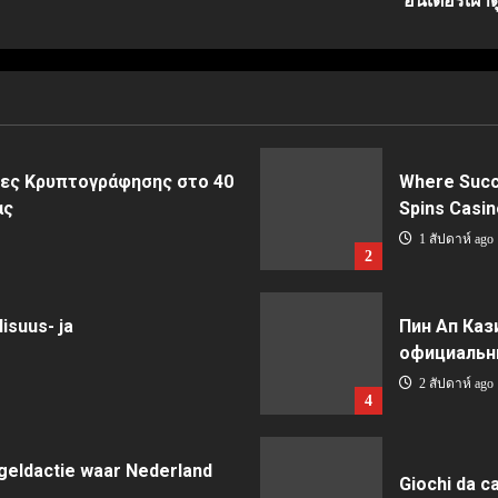
อินเตอร์เฝ้า
νες Κρυπτογράφησης στο 40
Where Succ
ας
Spins Casin
1 สัปดาห์ ago
2
lisuus- ja
Пин Ап Кази
официальн
2 สัปดาห์ ago
4
geldactie waar Nederland
Giochi da ca