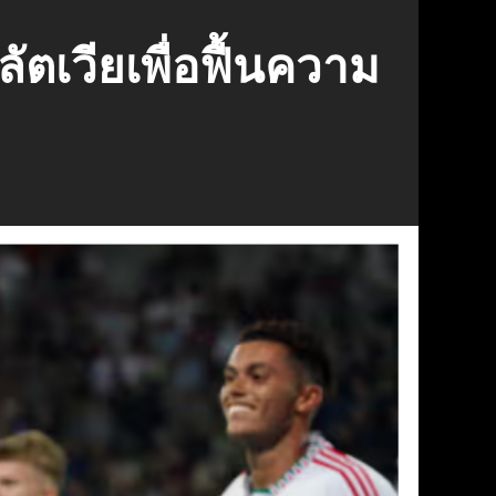
ัตเวียเพื่อฟื้นความ