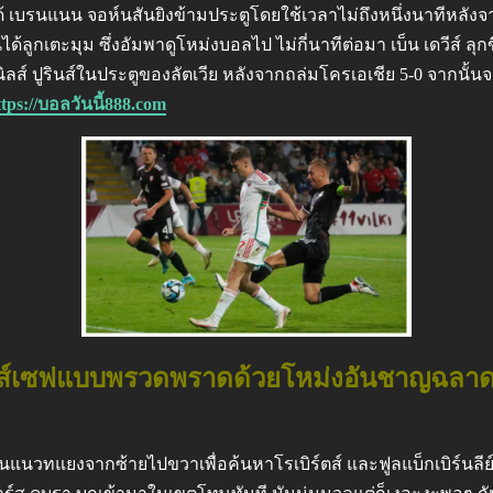
ด้ เบรนแนน จอห์นสันยิงข้ามประตูโดยใช้เวลาไม่ถึงหนึ่งนาทีหลังจ
ด้ลูกเตะมุม ซึ่งอัมพาดูโหม่งบอลไป ไม่กี่นาทีต่อมา เบ็น เดวีส์ ลุก
ลส์ ปูรินส์ในประตูของลัตเวีย หลังจากถล่มโครเอเชีย 5-0 จากนั้นจ
ttps://บอลวันนี้888.com
โซลส์เซฟแบบพรวดพราดด้วยโหม่งอันชาญฉลาด
อลในแนวทแยงจากซ้ายไปขวาเพื่อค้นหาโรเบิร์ตส์ และฟูลแบ็กเบิร์นลีย