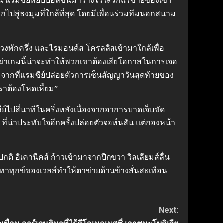
 แรมซีย์หยิบบอลขึ้นมาวางไว้ใต้รักแร้ซ้ายของเขา
อกไปสู่ธงมุมที่ใกล้ที่สุด โดยมีเพื่อนร่วมทีมนอกสนาม
วงพักครึ่ง และไรมอนด์ส โครลลิสเข้ามาใกล้เพื่อ
ารฆ่าเกมนี้น่าจะทำให้พวกเขาต้องเสียโอกาสในการเจอ
ลังจากที่แรมซีย์ปล่อยตัวการเซ็นสัญญาวันสุดท้ายของ
ราต้องโหดเหี้ยม”
ไปสี่นาทีในครึ่งหลังเนื่องจากอาการบาดเจ็บขัด
ี่น่าประทับใจอีกครั้งปล่อยตัวจอห์นสัน แต่กองหน้า
ติ อิเคานีคส์ ก้าวเข้ามาจากปีกขวา วิลเลียมส์ลื่น
าทุกข์ของเวลส์ทำให้ตาข่ายด้านข้างสั่นสะเทือน
Next: