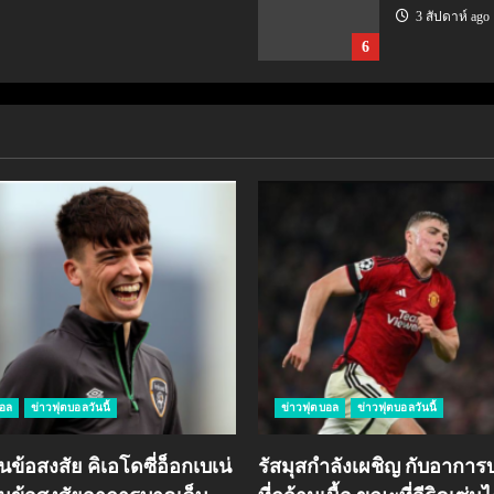
3 สัปดาห์ ago
6
บอล
ข่าวฟุตบอลวันนี้
ข่าวฟุตบอล
ข่าวฟุตบอลวันนี้
นข้อสงสัย คิเอโดซี่อ็อกเบเน่
รัสมุสกำลังเผชิญ กับอาการ