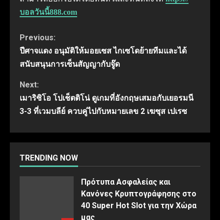
บอลวันนี้888.com
Continue
Previous:
ปีศาจแดง อนุมัติให้มอยเซส ไกเซโดย้ายทีมและได้
Reading
สนับสนุนการเซ็นสัญญากับจู๊ด
Next:
เมาริซิโอ โปเช็ตติโน่ ดูเกมที่อังกฤษเสมอกับเยอรมนี
3-3 ที่เวมบลีย์ ควบคู่ไปกับหมายเลข 2 เฆซุส เปเรซ
TRENDING NOW
Πρότυπα Ασφαλείας και
Κανόνες Κρυπτογράφησης στο
40 Super Hot Slot για την Χώρα
μας