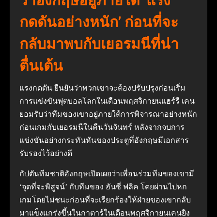
ว่าอังกฤษอยู่ภายใต้ ‘แรง
กดดันอย่างหนัก’ ก่อนที่จะ
กลับมาพบกับเยอรมนีที่น่า
ตื่นเต้น
แรงกดดัน ยืนยันว่าพวกเขาจะต้องปรับปรุงก่อนเริ่ม
การแข่งขันฟุตบอลโลกในเดือนพฤศจิกายนแฮร์รี เคน
ยอมรับว่าทีมของเขาอยู่ภายใต้การพิจารณาอย่างหนัก
ก่อนเกมกับเยอรมนีในคืนวันจันทร์ หลังจากจบการ
แข่งขันอย่างกระทันหันของประตูที่อังกฤษมีเอกสาร
รับรองไว้อย่างดี
กัปตันทีมชาติอังกฤษเปิดเผยว่าเพื่อนร่วมทีมของเขามี
‘จุดที่จะพิสูจน์’ กับทีมของ ฮันซี่ ฟลิค โดยผ่านไปหก
เกมโดยไม่ชนะก่อนที่จะเรียกร้องให้ฝ่ายของเขากลับ
มาแข็งแกร่งขึ้นในกาตาร์ในเดือนพฤศจิกายนเคนยิง