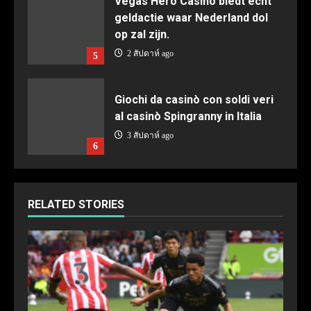
Vegas Hero Casino biedt echt
geldactie waar Nederland dol
op zal zijn.
2 สัปดาห์ ago
5
Giochi da casinò con soldi veri
al casinò Spingranny in Italia
3 สัปดาห์ ago
6
RELATED STORIES