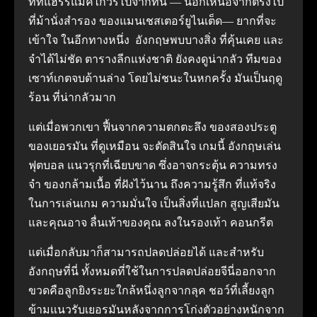
ที่ที่แฮร์รี่แม็คไกวร์ไปจากที่นี่ — นอกเหนือจากตรงไป
ที่ม้านั่งสำรอง ของแมนเชสเตอร์ยูไนเต็ด— ยากที่จะ
เข้าใจ ในอีกทางหนึ่ง อังกฤษพบบางสิ่ง ที่คุ้นเคย และ
จำได้ไม่ชัด ตารางลีกแห่งชาติ ยังคงดูน่ากลัว ทีมของ
เซาท์เกตจบด้านล่าง โดยไม่ชนะในหกครั้ง มันเป็นฤดู
ร้อน ที่น่ากลัวมาก
แต่เมื่อพวกเขา ฟื้นจากความตกตะลึง ของสองประตู
ของเยอรมัน ที่ดูเหมือน จะตัดสินใจ เกมนี้ อังกฤษเล่น
ฟุตบอล แนวรุกที่เฉียบขาด ซึ่งอาจกระตุ้น ความทรง
จำ ของกล้ามเนื้อ ที่ฝังไว้นาน ถึงความรู้สึก ที่แท้จริง
ในการเล่นเกม ความมั่นใจ เป็นสิ่งที่แปลก สูญเสียมัน
และคุณอาจ ลื่นเท้าของคุณ ลงในรองเท้า คอนกรีต
แต่เมื่อกลับมาก็สามารถปลดปล่อยได้ และสำหรับ
อังกฤษที่นี่ ทั้งหมดที่ใช้ในการปลดปล่อยจีนี่ออกจาก
ขวดคือลูกยิงระยะใกล้หนึ่งลูกจากลุค ชอว์ที่เลี้ยงลูก
ข้ามแนวรับเยอรมันหลังจากการโก่งตัวอย่างหนักจาก