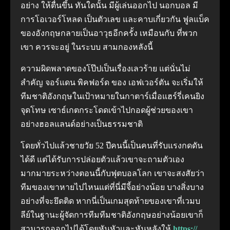
อย่าง ให้ตื่นขึ้น ทันใดนั้น มีผู้เล่นออกไป นอกบอล มี
การโอเวอร์โหลด เป็นตัวเลข และคาบเกี่ยวกัน ฟูลแบ็ค
ของอังกฤษกลายเป็นอาวุธอีกครั้ง เหมือนกับ ที่พวก
เขา ควรจะอยู่ ในระบบ สามกองหลังนี้
ความผิดพลาดของโป๊ปเป็นเรื่องเลวร้าย แต่นั่นไม่
สำคัญ จอร์แดน พิคฟอร์ด ของ เอฟเวอร์ตัน จะเริ่มให้
ทีมชาติอังกฤษในเป้าหมายในกาตาร์เมื่อแฮร์รี่เคนยิง
จุดโทษ เซาธ์เกตกระโดดเข้าไปกอดผู้ช่วยของเขา
อย่างฮอลแลนด์อย่างเป็นธรรมชาติ
โดยทั่วไปแล้วชายวัย 52 ปีคนนี้เป็นคนที่รับแรงกดดัน
ได้ดี แต่ได้รับการปล่อยตัวแล้วเขาจะถามตัวเอง
มากมายระหว่างตอนนี้กับฟุตบอลโลก เขาจะสงสัยว่า
ทีมของเขาหายไปไหนแต่ที่นี่มีจี้อย่างน้อย บางสิ่งบาง
อย่างที่จะยึดติด หากนี่เป็นเกมสุดท้ายของเขาที่เวมบ
ลีย์ในฐานะผู้จัดการทีมทีมชาติอังกฤษอย่างน้อยเขาก็
สามารถออกไปได้โดยหันหัวและหันหลังให้
https://