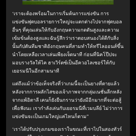
‘เราจะต้องพร้อมในการเริ่มต้นการแข่งขัน การ
แข่งขันฟุตบอลรายการใหญ่จะแตกต่างไปจากฟุตบอล
อื่นๆ ที่คุณเล่นให้กับอังกฤษความกดดันสูงและความ
เข้มข้นต้องสูงและฉันรู้สึกว่าเราตอบสนองได้ดีกับสิ่ง
นั้นกัปตันทีมชาติอังกฤษคนที่สามทำให้ทรีไลออนส์ขึ้น
นำโดยเหลือเวลาเล่นเพียงเจ็ดนาที ก่อนที่นิคโป๊ปจะ
มอบรางวัลให้ไค ฮาเวิร์ตซ์เป็นอีควอไลเซอร์ให้กับ
เยอรมนีในอีกสามนาที
แต่ถึงแม้ว่าข้อเท็จจริงที่ว่าเกมนี้จะเป็นยางที่ตายแล้ว
หลังจากการผลักไสของเจ้าภาพจากกลุ่มเนชั่นลีกหลัง
จากแพ้อิตาลี เคนก็ยังยืนกรานว่ายังมีอีกมากที่จะต่อสู้
เพื่อฟังนะ เรากำลังเล่นกับเยอรมนีที่เวมบลีย์ ไม่ว่าการ
แข่งขันจะเป็นเกมใหญ่แค่ไหนก็ตาม”
‘เราได้ปรับปรุงเกมของเราในขณะที่เราไปในสองทัวร์