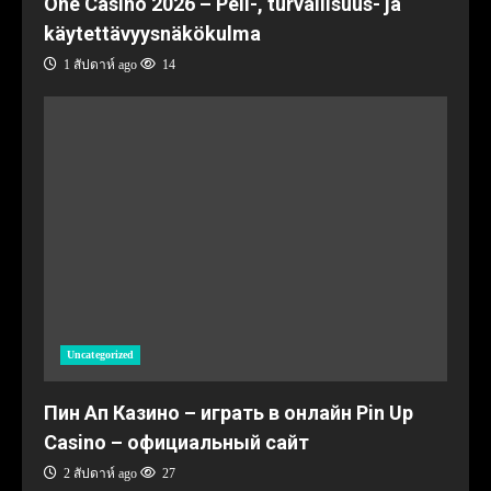
One Casino 2026 – Peli-, turvallisuus- ja
käytettävyysnäkökulma
1 สัปดาห์ ago
14
Uncategorized
Пин Ап Казино – играть в онлайн Pin Up
Casino – официальный сайт
2 สัปดาห์ ago
27