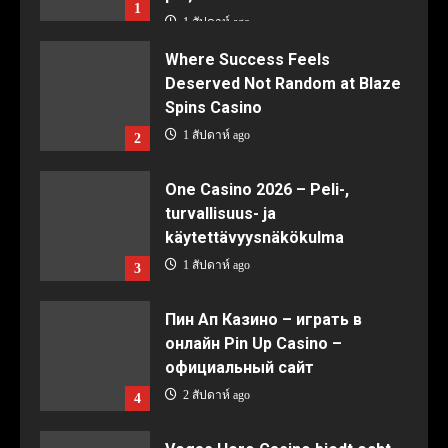
1
1 สัปดาห์ ago
Where Success Feels
Deserved Not Random at Blaze
Spins Casino
1 สัปดาห์ ago
2
One Casino 2026 – Peli-,
turvallisuus- ja
käytettävyysnäkökulma
1 สัปดาห์ ago
3
Пин Ап Казино – играть в
онлайн Pin Up Casino –
официальный сайт
2 สัปดาห์ ago
4