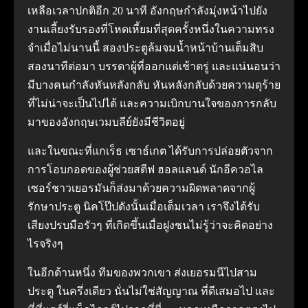
เหลือเวลาปกติอีก 20 นาที อังกฤษกำลังมุ่งหน้าไปยัง
งานเลี้ยงรับรองที่โหดเหี้ยมที่สุดครั้งหนึ่งในความทรง
จำเมื่อไม่นานนี้ สองประตูล้มจมน้ำหน้าบ้านเต็มสิบ
สองนาทีต่อมา บรรดาผู้ที่ออกแต่เช้าตรู่ และแน่นอนว่า
มีบางคนกำลังหันหลังกลับ หันหลังกลับด้วยความดุร้าย
ที่ไม่น่าจะเป็นไปได้ และความเบิกบานใจของการกลับ
มาของอังกฤษเวมบลีย์ยังมีชีวิตอยู่
และในขณะที่แกเร็ธ เซาธ์เกต ได้รับการปล่อยตัวจาก
การโอบกอดของผู้ช่วยสตีฟ ฮอลแลนด์ นักอีควอไล
เซอร์ชาวเยอรมันก็ส่งมาด้วยความผิดพลาดจากผู้
รักษาประตู นิคโป๊ปดังนั้นเมื่อเต็มเวลา เราจึงได้รับ
เสียงปรบมือรัวๆ ที่เกิดขึ้นเมื่อฝูงชนไม่รู้ว่าจะคิดอย่าง
ไรจริงๆ
ในอีกด้านหนึ่ง ทีมของพวกเขา ส่งเยอรมนีไปสาม
ประตู ในครึ่งเดียว นั่นไม่ใช่สัญญาณ ที่ดีเสมอไป และ