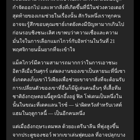
กำจัดออกไป และหากสิ่งที่เกิดขึ้นที่นี่ในช่วงควอเตอร์
สุดท้ายของเกมช่วยในเรื่องนั้น สักวันหนึ่งเราทุกคน
อาจจะรู้สึกขอบคุณเซาธ์เกตยังคงมีปัญหามากเกินไป
ก่อนรอบชิงชนะเลิศ เขาพบว่าความเชื่อและความ
มั่นใจในการเลือกแมกไกวร์กับอิหร่านในวันที่ 21
พฤศจิกายนนั้นยากที่จะเข้าใจ
แม็คไกวร์มีความสามารถมากกว่าในการเอาชนะ
อิตาลีเมื่อวันศุกร์ แต่ผลงานของเขาเป็นหายนะที่นี่เซา
ธ์เกตคงเก็บเขาไว้เพียงเพื่อช่วยเขาจากสิ่งที่จะต้อนรับ
การเปลี่ยนตัวของเขาที่อื่นก็มีผู้เล่นคนอื่นๆ ที่เสื้อทีม
ชาติอังกฤษตอนนี้ดูหนักอึ้งอยู่ ฟิล โฟเดนเป็นหนึ่งใน
นั้นในขณะที่เดคแลน ไรซ์ — น่าผิดหวังสำหรับเวสต์
แฮมในฤดูกาลนี้ — เป็นอีกคนหนึ่ง
แต่เมื่ออังกฤษระดมพล ด้วยอะดรีนาลีน ที่พุ่งสูงขึ้น
จากประตูของชอว์ พวกเขาเล่นฟุตบอล ที่อาจปลุกบาง