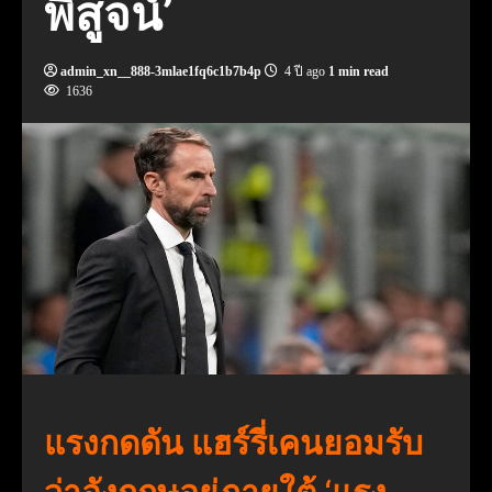
พิสูจน์’
admin_xn__888-3mlae1fq6c1b7b4p
4 ปี ago
1 min read
1636
แรงกดดัน แฮร์รี่เคนยอมรับ