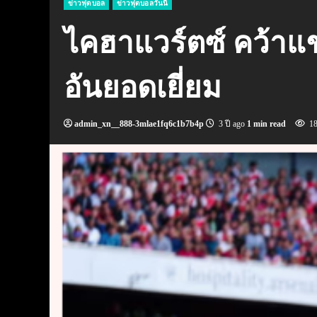
ข่าวฟุตบอล
ข่าวฟุตบอลวันนี้
ไคฮาแวร์ตซ์ คว้าแ
อันยอดเยี่ยม
admin_xn__888-3mlae1fq6c1b7b4p
3 ปี ago
1 min read
1