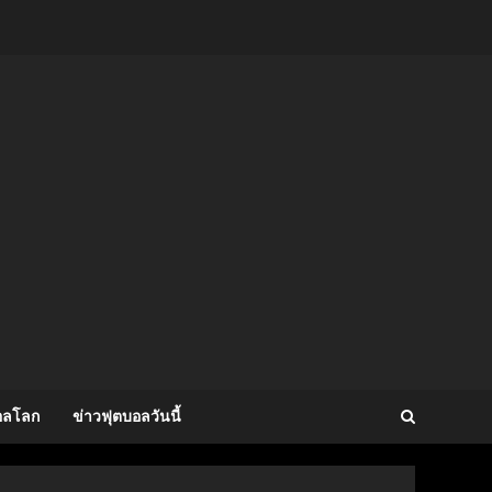
อลโลก
ข่าวฟุตบอลวันนี้