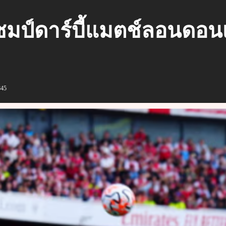
ชมป์ดาร์บี้แมตช์ลอนดอนเ
845