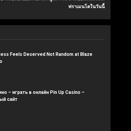
ฟราเมนโตในวันนี้
ess Feels Deserved Not Random at Blaze
o
но – играть в онлайн Pin Up Casino –
ый сайт