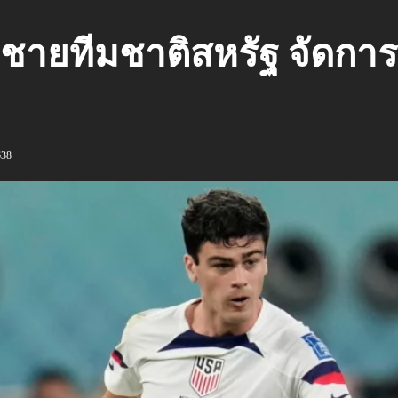
ลชายทีมชาติสหรัฐ จัดการ
638