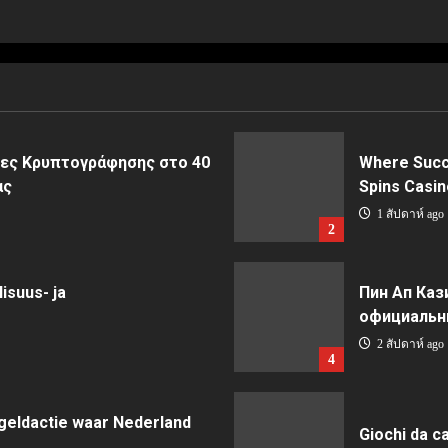
νες Κρυπτογράφησης στο 40
Where Succ
ας
Spins Casin
1 สัปดาห์ ago
2
lisuus- ja
Пин Ап Кази
официальн
2 สัปดาห์ ago
4
geldactie waar Nederland
Giochi da ca