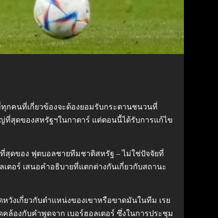
่ทุกคนที่เกี่ยวข้องจะต้องยอมรับกระดานชนวนที่
่ใหญ่ที่สุดของสหรัฐฯในกาตาร์ แต่ตอนนี้ได้รับการแก้ไข
ี่สุดของ ฟุตบอลชายทีมชาติสหรัฐ – ไม่ใช่ปัจจัยที่
ลเตอร์ เสนอคําอธิบายที่แตกต่างกันเกี่ยวกับสถานะ
หวังเกี่ยวกับตําแหน่งของเขาหรือขาดมันในทีม เรย
คล้องกับคําพูดจาก เบอร์ฮอลเตอร์ ซึ่งในการประชุม