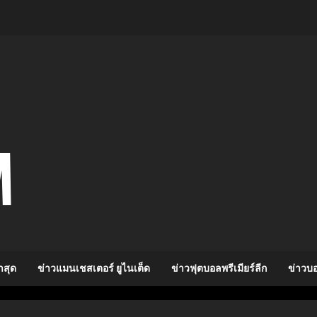
M
าสุด
ข่าวแมนเชสเตอร์ ยูไนเต็ด
ข่าวฟุตบอลพรีเมียร์ลีก
ข่าวบ