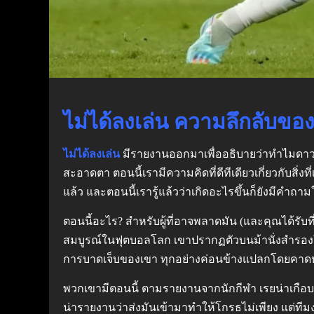
ไม่ได้ลงเล่น ความลึกลับของ 
ไม่ได้ลงเล่น
มีรายงานออกมาเพื่ออธิบายว่าทําไมดาวเต
สะอาดตา ตอนนี้เรามีความคิดที่ดีทีเดียวเกี่ยวกับสิ่ง
แล้ว และตอนนี้เรารู้แล้วว่าเกิดอะไรขึ้นก็ยังมีคําถาม
ตอนนี้อะไร? สําหรับผู้ที่อาจพลาดมัน (และคุณได้รับท
สมบูรณ์ในฟุตบอลโลก เขาปรากฏตัวบนม้านั่งสํารองในก
การบาดเจ็บของเขา ทุกอย่างค่อนข้างแปลกโดยคาดหว
พวกเขามีตอนนี้ ตามรายงานจากนักกีฬา เรยน่าเกือบ
น่ารายงานว่าส่งมันเข้ามาทําให้โกรธไม่เพียง แต่ท