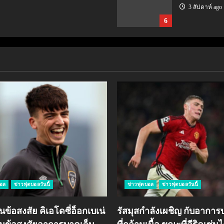
3 สัปดาห์ ago
6
บอล
ข่าวฟุตบอลวันนี้
ข่าวฟุตบอล
ข่าวฟุตบอลวันนี้
นข้อสงสัย คิเอโดซี่อ็อกเบเน่
รัสมุสกำลังเผชิญ กับอาการ