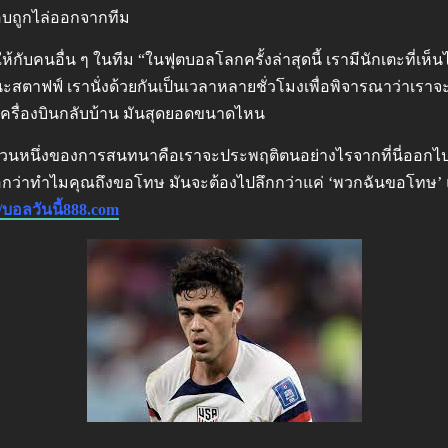
เกือบถูกไล่ออกจากทีม
้กับคนอื่น ๆ ในทีม “ในฟุตบอลโลกครั้งล่าสุดนี้ เรามีนักเตะที่เ
นะสตาฟฟ์ เรานั่งด้วยกันเป็นเวลาหลายชั่วโมงเพื่อพิจารณาว่าเราจะ
ั๋วเครื่องบินกลับบ้าน มันสุดยอดขนาดไหน
ส่วนหนึ่งของการสนทนาคือเราจะประพฤติตนอย่างไรจากที่นี่ออกไป จะ
ว่าทําไมคุณถึงขอโทษ มันจะต้องไปลึกกว่าแค่ ‘พวกฉันขอโทษ’ และผ
//บอลวันนี้888.com