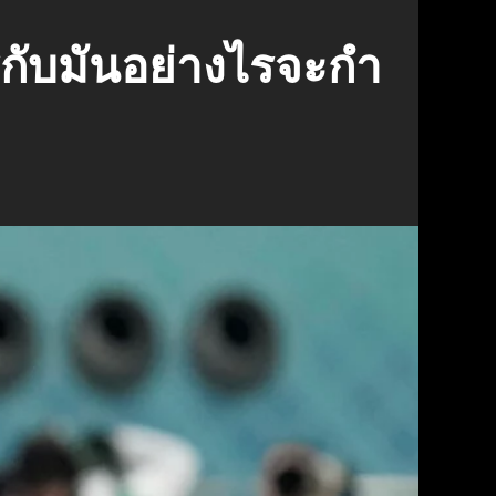
กับมันอย่างไรจะกํา