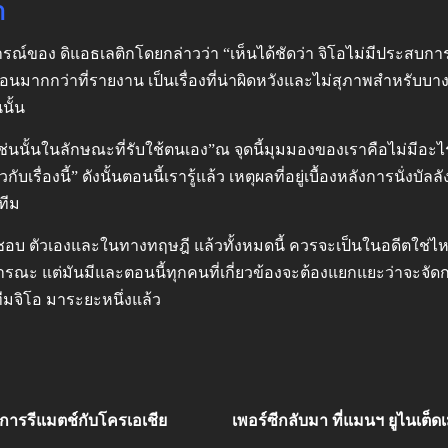
า
ณ์ของ ดิแอธเลติกโดยกล่าวว่า “เห็นได้ชัดว่า จิโอไม่มีประสบก
นมากกว่าที่รายงาน เป็นเรื่องที่น่าผิดหวังและไม่สุภาพสําหรับบาง
นั้น
ช่นนั้นในลักษณะที่รับใช้ตนเอง”ณ จุดนี้มุมมองของเราคือไม่มีอะไรเพิ
ับเรื่องนี้” ดังนั้นตอนนี้เรารู้แล้ว เหตุผลที่อยู่เบื้องหลังการนั่
ทีม
ิดชอบ ตัวเองและในทางทฤษฎี แล้วทั้งหมดนี้ ควรจะเป็นในอดีตใช่ไหม? 
รณะ แต่มันมีและตอนนี้ทุกคนที่เกี่ยวข้องจะต้องแยกแยะว่าจะจัด
 ทีมจิโอ มาระยะหนึ่งแล้ว
นการรีแมตช์กับโครเอเชีย
เพอร์ซีกลับมา ที่แมนฯ ยูไนเต็ด