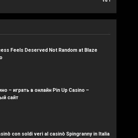
ess Feels Deserved Not Random at Blaze
o
но – играть в онлайн Pin Up Casino –
ый сайт
sinò con soldi veri al casinò Spingranny in Italia