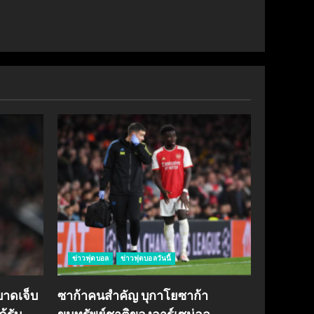
ข่าวฟุตบอล
ข่าวฟุตบอลวันนี้
บาดเจ็บ
ซาก้าคนสำคัญ บุกาโยซาก้า