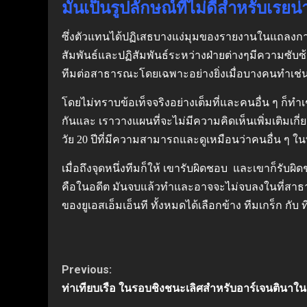
มันเป็นรูปลักษณ์ที่ไม่ดีสําหรับเรยน่
ซึ่งตัวแทนได้ปฏิเสธบางแง่มุมของรายงานในแถลงการ
สัมพันธ์และปฏิสัมพันธ์ระหว่างฝ่ายต่างๆมีความซับซ้อ
ทีมต่อสาธารณะโดยเฉพาะอย่างยิ่งเมื่อบางคนทําเช่น
โดยไม่ทราบข้อเท็จจริงอย่างเต็มที่และคนอื่น ๆ ก็ทําเ
กันและ เราวางแผนที่จะไม่มีความคิดเห็นเพิ่มเติมเกี่ยวก
วัย 20 ปีที่มีความสามารถและดูเหมือนว่าคนอื่น ๆ ใน
เมื่อถึงจุดหนึ่งทีมก็ให้ เขารับผิดชอบ และเขาก็รับผ
คือในอดีต มันจบแล้วทําและอาจจะไม่จบลงในที่สาธา
ของยูเอสเอ็มเอ็นที ทั้งหมดได้เลือกข้าง ทีมเกร็ก กับ
Continue
Previous:
ท่าเทียบเรือ ในรอบชิงชนะเลิศสําหรับอาร์เจนตินาใ
Reading