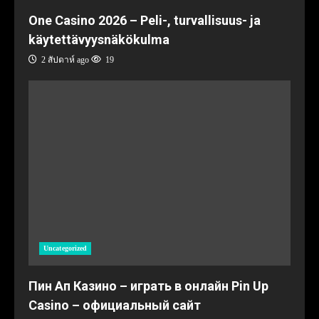
One Casino 2026 – Peli-, turvallisuus- ja
käytettävyysnäkökulma
2 สัปดาห์ ago
19
Uncategorized
Пин Ап Казино – играть в онлайн Pin Up
Casino – официальный сайт