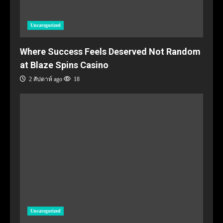
Uncategorized
Where Success Feels Deserved Not Random
at Blaze Spins Casino
2 สัปดาห์ ago
18
Uncategorized