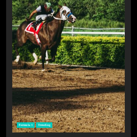
Formula 1
Trending