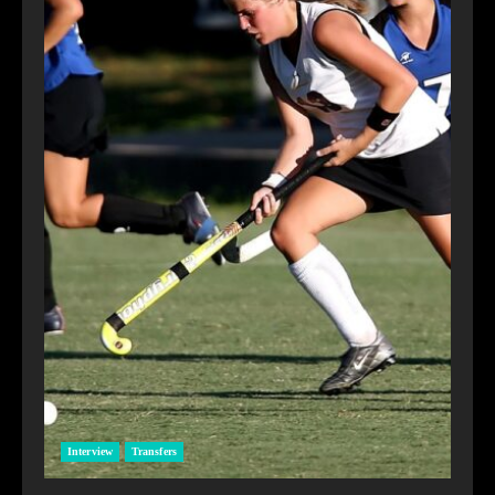
Interview
Transfers