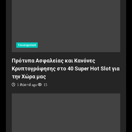
Uncategorized
Πρότυπα Ασφαλείας και Κανόνες
Κρυπτογράφησης στο 40 Super Hot Slot για
την Χώρα μας
1 สัปดาห์ ago
15